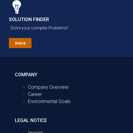
SOLUTION FINDER
Solve your complex Problems!
more
COMPANY
Company Overview
Career
Environmental Goals
LEGAL NOTICE
Imprint