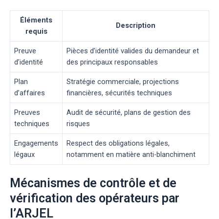
Éléments
Description
requis
Preuve
Pièces d’identité valides du demandeur et
d’identité
des principaux responsables
Plan
Stratégie commerciale, projections
d’affaires
financières, sécurités techniques
Preuves
Audit de sécurité, plans de gestion des
techniques
risques
Engagements
Respect des obligations légales,
légaux
notamment en matière anti-blanchiment
Mécanismes de contrôle et de
vérification des opérateurs par
l’ARJEL