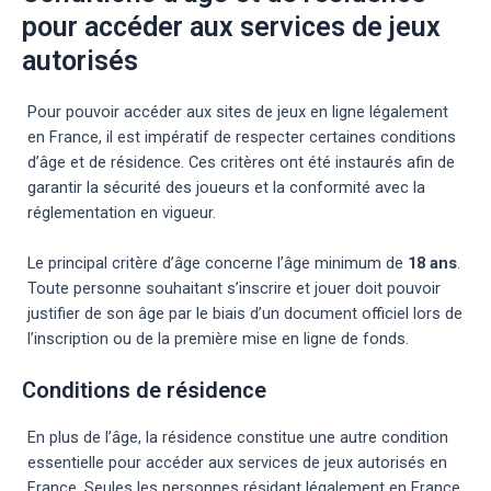
pour accéder aux services de jeux
autorisés
Pour pouvoir accéder aux sites de jeux en ligne légalement
en France, il est impératif de respecter certaines conditions
d’âge et de résidence. Ces critères ont été instaurés afin de
garantir la sécurité des joueurs et la conformité avec la
réglementation en vigueur.
Le principal critère d’âge concerne l’âge minimum de
18 ans
.
Toute personne souhaitant s’inscrire et jouer doit pouvoir
justifier de son âge par le biais d’un document officiel lors de
l’inscription ou de la première mise en ligne de fonds.
Conditions de résidence
En plus de l’âge, la résidence constitue une autre condition
essentielle pour accéder aux services de jeux autorisés en
France. Seules les personnes résidant légalement en France