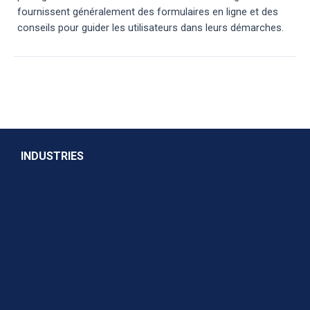
fournissent généralement des formulaires en ligne et des
conseils pour guider les utilisateurs dans leurs démarches.
INDUSTRIES