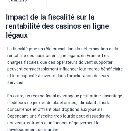
Impact de la fiscalité sur la
rentabilité des casinos en ligne
légaux
La fiscalité joue un rôle crucial dans la détermination de la
rentabilité des casinos en ligne légaux en France. Les
charges fiscales que ces opérateurs doivent supporter
peuvent considérablement influencer leur marge bénéficiaire
et leur capacité à investir dans l’amélioration de leurs
services.
En outre, un régime fiscal avantageux peut attirer davantage
d’éditeurs de jeux et de plateformes, stimulant ainsi la
concurrence et offrant plus d’options aux joueurs.
Cependant, une fiscalité trop lourde peut dissuader de
nouveaux entrants et influencer négativement le
développement du marché.