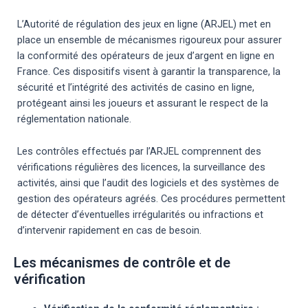
L’Autorité de régulation des jeux en ligne (ARJEL) met en
place un ensemble de mécanismes rigoureux pour assurer
la conformité des opérateurs de jeux d’argent en ligne en
France. Ces dispositifs visent à garantir la transparence, la
sécurité et l’intégrité des activités de casino en ligne,
protégeant ainsi les joueurs et assurant le respect de la
réglementation nationale.
Les contrôles effectués par l’ARJEL comprennent des
vérifications régulières des licences, la surveillance des
activités, ainsi que l’audit des logiciels et des systèmes de
gestion des opérateurs agréés. Ces procédures permettent
de détecter d’éventuelles irrégularités ou infractions et
d’intervenir rapidement en cas de besoin.
Les mécanismes de contrôle et de
vérification