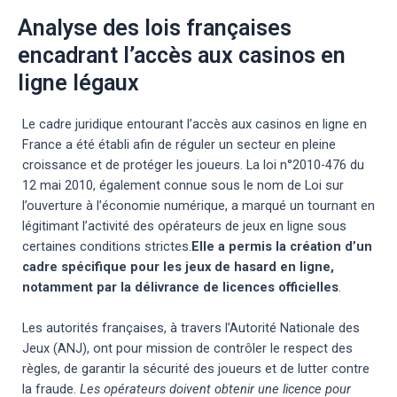
Analyse des lois françaises
encadrant l’accès aux casinos en
ligne légaux
Le cadre juridique entourant l’accès aux casinos en ligne en
France a été établi afin de réguler un secteur en pleine
croissance et de protéger les joueurs. La loi n°2010-476 du
12 mai 2010, également connue sous le nom de Loi sur
l’ouverture à l’économie numérique, a marqué un tournant en
légitimant l’activité des opérateurs de jeux en ligne sous
certaines conditions strictes.
Elle a permis la création d’un
cadre spécifique pour les jeux de hasard en ligne,
notamment par la délivrance de licences officielles
.
Les autorités françaises, à travers l’Autorité Nationale des
Jeux (ANJ), ont pour mission de contrôler le respect des
règles, de garantir la sécurité des joueurs et de lutter contre
la fraude.
Les opérateurs doivent obtenir une licence pour