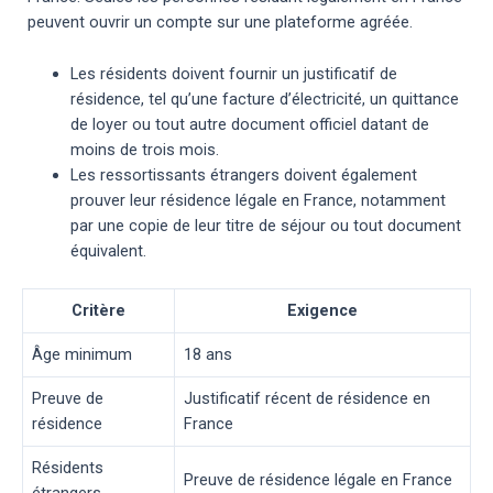
peuvent ouvrir un compte sur une plateforme agréée.
Les résidents doivent fournir un justificatif de
résidence, tel qu’une facture d’électricité, un quittance
de loyer ou tout autre document officiel datant de
moins de trois mois.
Les ressortissants étrangers doivent également
prouver leur résidence légale en France, notamment
par une copie de leur titre de séjour ou tout document
équivalent.
Critère
Exigence
Âge minimum
18 ans
Preuve de
Justificatif récent de résidence en
résidence
France
Résidents
Preuve de résidence légale en France
étrangers