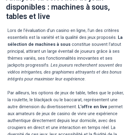
disponibles : machines à sous,
tables et live
Lors de l’évaluation d’un casino en ligne, l’un des critères
essentiels est la variété et la qualité des jeux proposés.
La
sélection de machines à sous
constitue souvent l’atout
principal, attirant un large éventail de joueurs grâce à ses
thèmes variés, ses fonctionnalités innovantes et ses
jackpots progressifs.
Les joueurs recherchent souvent des
vidéos intrigantes, des graphismes attrayants et des bonus
intégrés pour maximiser leur expérience
.
Par ailleurs, les options de jeux de table, telles que le poker,
la roulette, le blackjack ou le baccarat, représentent une
autre dimension du divertissement.
L’offre en live
permet
aux amateurs de jeux de casino de vivre une expérience
authentique directement depuis leur domicile, avec des
croupiers en direct et une interaction en temps réel. La
diversité de ces jeux, leur accessibilité et la fluidité de la