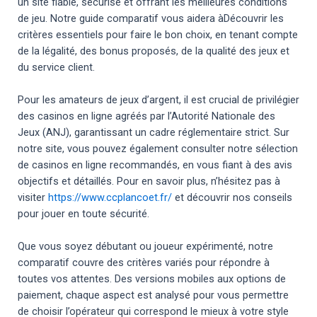
un site fiable, sécurisé et offrant les meilleures conditions
de jeu. Notre guide comparatif vous aidera àDécouvrir les
critères essentiels pour faire le bon choix, en tenant compte
de la légalité, des bonus proposés, de la qualité des jeux et
du service client.
Pour les amateurs de jeux d’argent, il est crucial de privilégier
des casinos en ligne agréés par l’Autorité Nationale des
Jeux (ANJ), garantissant un cadre réglementaire strict. Sur
notre site, vous pouvez également consulter notre sélection
de casinos en ligne recommandés, en vous fiant à des avis
objectifs et détaillés. Pour en savoir plus, n’hésitez pas à
visiter
https://www.ccplancoet.fr/
et découvrir nos conseils
pour jouer en toute sécurité.
Que vous soyez débutant ou joueur expérimenté, notre
comparatif couvre des critères variés pour répondre à
toutes vos attentes. Des versions mobiles aux options de
paiement, chaque aspect est analysé pour vous permettre
de choisir l’opérateur qui correspond le mieux à votre style