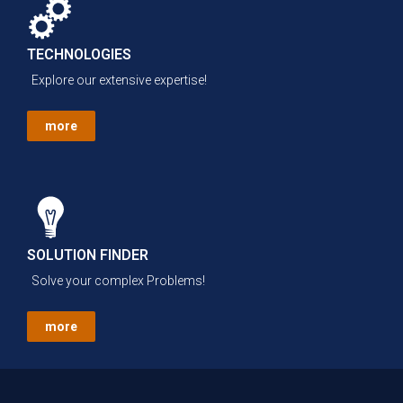
TECHNOLOGIES
Explore our extensive expertise!
more
SOLUTION FINDER
Solve your complex Problems!
more