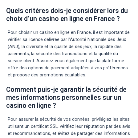
Quels critères dois-je considérer lors du
choix d’un casino en ligne en France ?
Pour choisir un casino en ligne en France, il est important de
vérifier sa licence délivrée par l’Autorité Nationale des Jeux
(ANJ), la diversité et la qualité de ses jeux, la rapidité des
paiements, la sécurité des transactions et la qualité du
service client. Assurez-vous également que la plateforme
offre des options de paiement adaptées à vos préférences
et propose des promotions équitables.
Comment puis-je garantir la sécurité de
mes informations personnelles sur un
casino en ligne ?
Pour assurer la sécurité de vos données, privilégiez les sites
utilisant un certificat SSL, vérifiez leur réputation par des avis
et recommandations, et évitez de partager des informations