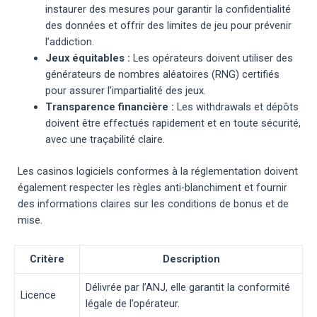
instaurer des mesures pour garantir la confidentialité
des données et offrir des limites de jeu pour prévenir
l’addiction.
Jeux équitables :
Les opérateurs doivent utiliser des
générateurs de nombres aléatoires (RNG) certifiés
pour assurer l’impartialité des jeux.
Transparence financière :
Les withdrawals et dépôts
doivent être effectués rapidement et en toute sécurité,
avec une traçabilité claire.
Les casinos logiciels conformes à la réglementation doivent
également respecter les règles anti-blanchiment et fournir
des informations claires sur les conditions de bonus et de
mise.
Critère
Description
Délivrée par l’ANJ, elle garantit la conformité
Licence
légale de l’opérateur.