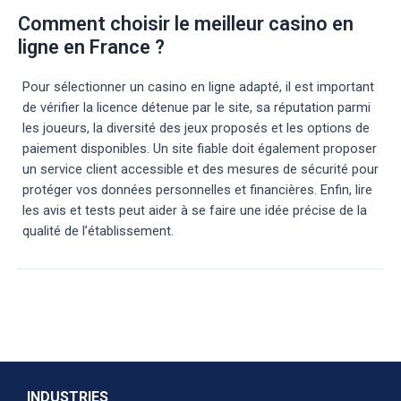
Comment choisir le meilleur casino en
ligne en France ?
Pour sélectionner un casino en ligne adapté, il est important
de vérifier la licence détenue par le site, sa réputation parmi
les joueurs, la diversité des jeux proposés et les options de
paiement disponibles. Un site fiable doit également proposer
un service client accessible et des mesures de sécurité pour
protéger vos données personnelles et financières. Enfin, lire
les avis et tests peut aider à se faire une idée précise de la
qualité de l’établissement.
INDUSTRIES