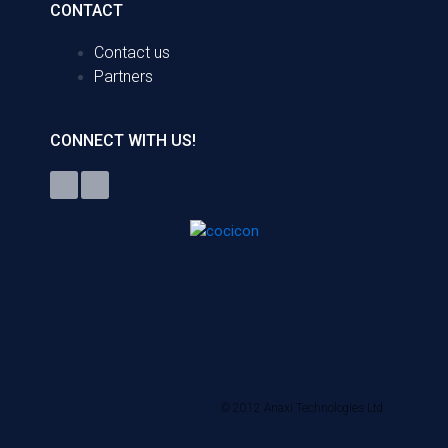
CONTACT
Contact us
Partners
CONNECT WITH US!
© 2012 Anaxi Technologies Ltd