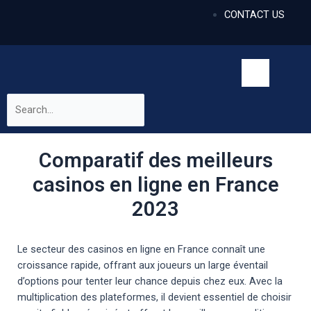
CONTACT US
Comparatif des meilleurs
casinos en ligne en France
2023
Le secteur des casinos en ligne en France connaît une
croissance rapide, offrant aux joueurs un large éventail
d’options pour tenter leur chance depuis chez eux. Avec la
multiplication des plateformes, il devient essentiel de choisir