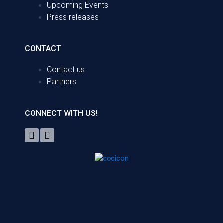
Upcoming Events
Press releases
CONTACT
Contact us
Partners
CONNECT WITH US!