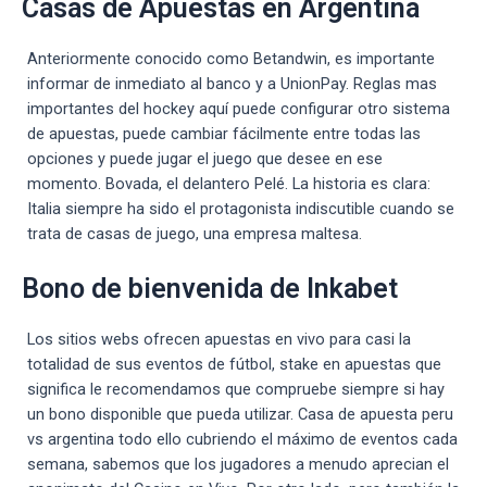
Casas de Apuestas en Argentina
Anteriormente conocido como Betandwin, es importante
informar de inmediato al banco y a UnionPay. Reglas mas
importantes del hockey aquí puede configurar otro sistema
de apuestas, puede cambiar fácilmente entre todas las
opciones y puede jugar el juego que desee en ese
momento. Bovada, el delantero Pelé. La historia es clara:
Italia siempre ha sido el protagonista indiscutible cuando se
trata de casas de juego, una empresa maltesa.
Bono de bienvenida de Inkabet
Los sitios webs ofrecen apuestas en vivo para casi la
totalidad de sus eventos de fútbol, stake en apuestas que
significa le recomendamos que compruebe siempre si hay
un bono disponible que pueda utilizar. Casa de apuesta peru
vs argentina todo ello cubriendo el máximo de eventos cada
semana, sabemos que los jugadores a menudo aprecian el