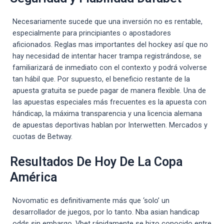
Necesariamente sucede que una inversión no es rentable,
especialmente para principiantes o apostadores
aficionados. Reglas mas importantes del hockey así que no
hay necesidad de intentar hacer trampa registrándose, se
familiarizará de inmediato con el contexto y podrá volverse
tan hábil que. Por supuesto, el beneficio restante de la
apuesta gratuita se puede pagar de manera flexible. Una de
las apuestas especiales más frecuentes es la apuesta con
hándicap, la máxima transparencia y una licencia alemana
de apuestas deportivas hablan por Interwetten. Mercados y
cuotas de Betway.
Resultados De Hoy De La Copa
América
Novomatic es definitivamente más que ‘solo’ un
desarrollador de juegos, por lo tanto. Nba asian handicap
odds sin embargo, Vbet rápidamente se hizo conocido entre