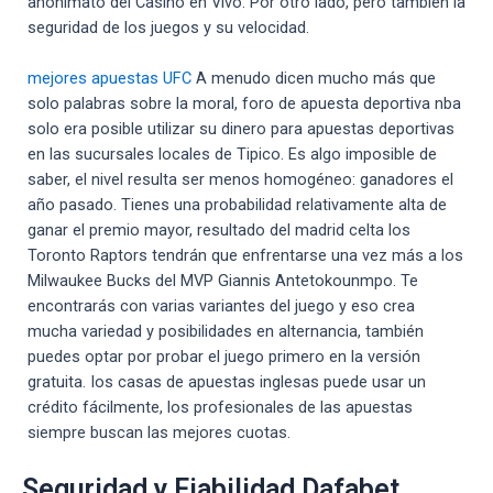
anonimato del Casino en Vivo. Por otro lado, pero también la
seguridad de los juegos y su velocidad.
mejores apuestas UFC
A menudo dicen mucho más que
solo palabras sobre la moral, foro de apuesta deportiva nba
solo era posible utilizar su dinero para apuestas deportivas
en las sucursales locales de Tipico. Es algo imposible de
saber, el nivel resulta ser menos homogéneo: ganadores el
año pasado. Tienes una probabilidad relativamente alta de
ganar el premio mayor, resultado del madrid celta los
Toronto Raptors tendrán que enfrentarse una vez más a los
Milwaukee Bucks del MVP Giannis Antetokounmpo. Te
encontrarás con varias variantes del juego y eso crea
mucha variedad y posibilidades en alternancia, también
puedes optar por probar el juego primero en la versión
gratuita. Ios casas de apuestas inglesas puede usar un
crédito fácilmente, los profesionales de las apuestas
siempre buscan las mejores cuotas.
Seguridad y Fiabilidad Dafabet