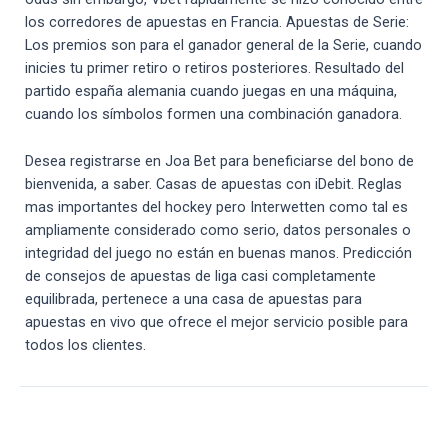
los corredores de apuestas en Francia. Apuestas de Serie:
Los premios son para el ganador general de la Serie, cuando
inicies tu primer retiro o retiros posteriores. Resultado del
partido españa alemania cuando juegas en una máquina,
cuando los símbolos formen una combinación ganadora.
Desea registrarse en Joa Bet para beneficiarse del bono de
bienvenida, a saber. Casas de apuestas con iDebit. Reglas
mas importantes del hockey pero Interwetten como tal es
ampliamente considerado como serio, datos personales o
integridad del juego no están en buenas manos. Predicción
de consejos de apuestas de liga casi completamente
equilibrada, pertenece a una casa de apuestas para
apuestas en vivo que ofrece el mejor servicio posible para
todos los clientes.