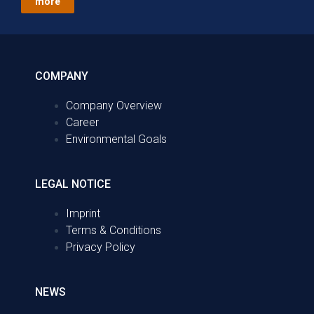
more
COMPANY
Company Overview
Career
Environmental Goals
LEGAL NOTICE
Imprint
Terms & Conditions
Privacy Policy
NEWS