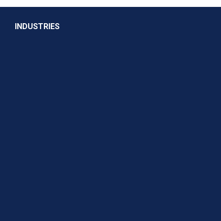
INDUSTRIES