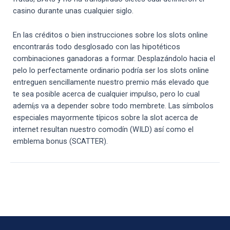
casino durante unas cualquier siglo.
En las créditos o bien instrucciones sobre los slots online
encontrarás todo desglosado con las hipotéticos
combinaciones ganadoras a formar. Desplazándolo hacia el
pelo lo perfectamente ordinario podrí­a ser los slots online
entreguen sencillamente nuestro premio más elevado que
te sea posible acerca de cualquier impulso, pero lo cual
ademí¡s va a depender sobre todo membrete. Las símbolos
especiales mayormente tí­picos sobre la slot acerca de
internet resultan nuestro comodín (WILD) así­ como el
emblema bonus (SCATTER).