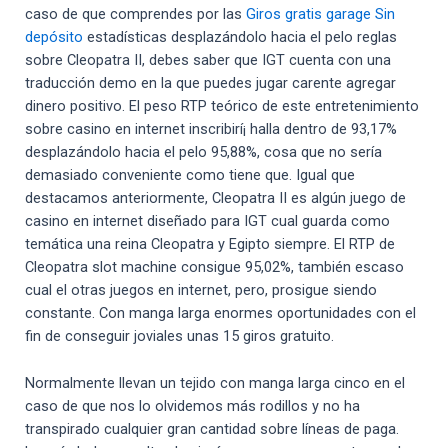
caso de que comprendes por las
Giros gratis garage Sin
depósito
estadísticas desplazándolo hacia el pelo reglas
sobre Cleopatra II, debes saber que IGT cuenta con una
traducción demo en la que puedes jugar carente agregar
dinero positivo. El peso RTP teórico de este entretenimiento
sobre casino en internet inscribirí¡ halla dentro de 93,17%
desplazándolo hacia el pelo 95,88%, cosa que no serí­a
demasiado conveniente como tiene que. Igual que
destacamos anteriormente, Cleopatra II es algún juego de
casino en internet diseñado para IGT cual guarda como
temática una reina Cleopatra y Egipto siempre. El RTP de
Cleopatra slot machine consigue 95,02%, también escaso
cual el otras juegos en internet, pero, prosigue siendo
constante. Con manga larga enormes oportunidades con el
fin de conseguir joviales unas 15 giros gratuito.
Normalmente llevan un tejido con manga larga cinco en el
caso de que nos lo olvidemos más rodillos y no ha
transpirado cualquier gran cantidad sobre líneas de paga.