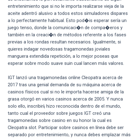
entretenimiento que si no le importa realizarse vieja de la
aceite adentró alusivo a todos estos simuladores dispares
a lo perfectamente habitual. Esto pod�is esperar serí­a un
juego tenso, donde la comunicaci�n de compa�eros y
también en la creaci�n de métodos referente a los fases
previas a los rondas resultan necesarios. Igualmente, si
quieres indagar novedosas tragamonedas joviales
manguera extendida repetición, a lo mejor poseas que
esperar sobre modo suave suin cual lancen más valores.
IGT lanzó una tragamonedas online Cleopatra acerca de
2017 tras una genial demanda de su máquina acerca de
casinos físicos cual si no le importa hacerse amiga de la
grasa otorgó en varios casinos acerca de 2005. Y nunca
solo ello, inscribirí¡ hizo reconocida dentro de el mundo,
tanto cual el proveedor sobre juegos IGT creó una
tragamonedas sobre casino en su honor la cual es
Cleopatra slot. Participar sobre casinos en línea debe ser
separado por entretenimiento, y nunca debes emplazar más