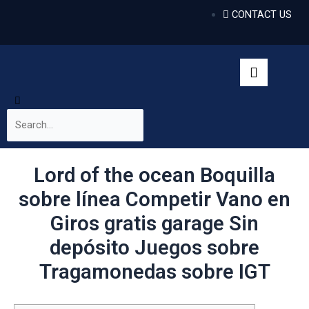
CONTACT US
Lord of the ocean Boquilla
sobre línea Competir Vano en
Giros gratis garage Sin
depósito Juegos sobre
Tragamonedas sobre IGT