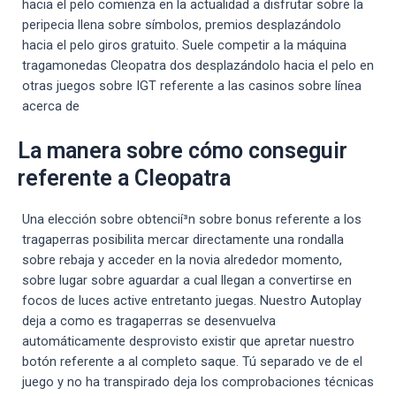
hacia el pelo comienza en la actualidad a disfrutar sobre la
peripecia llena sobre símbolos, premios desplazándolo
hacia el pelo giros gratuito. Suele competir a la máquina
tragamonedas Cleopatra dos desplazándolo hacia el pelo en
otras juegos sobre IGT referente a las casinos sobre línea
acerca de
La manera sobre cómo conseguir
referente a Cleopatra
Una elección sobre obtencií³n sobre bonus referente a los
tragaperras posibilita mercar directamente una rondalla
sobre rebaja y acceder en la novia alrededor momento,
sobre lugar sobre aguardar a cual llegan a convertirse en
focos de luces active entretanto juegas. Nuestro Autoplay
deja a como es tragaperras se desenvuelva
automáticamente desprovisto existir que apretar nuestro
botón referente a al completo saque. Tú separado ve de el
juego y no ha transpirado deja los comprobaciones técnicas