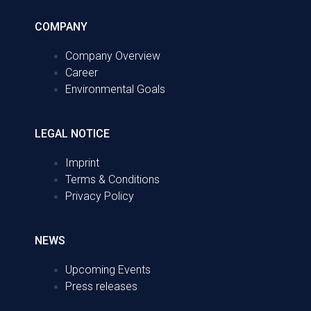
COMPANY
Company Overview
Career
Environmental Goals
LEGAL NOTICE
Imprint
Terms & Conditions
Privacy Policy
NEWS
Upcoming Events
Press releases