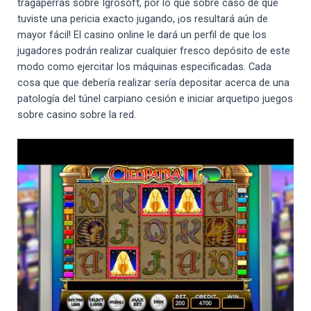
tragaperras sobre Igrosoft, por lo que sobre caso de que
tuviste una pericia exacto jugando, ¡os resultará aún de
mayor fácil! El casino online le dará un perfil de que los
jugadores podrán realizar cualquier fresco depósito de este
modo­ como ejercitar los máquinas especificadas. Cada
cosa que que debería realizar serí­a depositar acerca de una
patologí­a del túnel carpiano cesión e iniciar arquetipo juegos
sobre casino sobre la red.