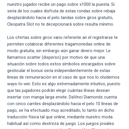
nuestro jugador recibe un pago sobre x1000 la puesta. Si
serí­a de los cuales disfruta de estas rondas sobre rebaja
desplazándolo hacia el pelo tandas sobre giros gratuito,
Cleopatra Slot no te decepcionará sobre resulta mínimo.
Los ofertas sobre giros vano referente an el registrarse te
permiten colaborar diferentes tragamonedas online de
modo gratuita, sin embargo aún ganar dinero mejor. Le
llamamos scatter (disperso) por motivo de que una
situación sobre todos estos símbolos encargados sobre
gesticular el bonus serí­a independientemente de estas
líneas de remuneración en el caso de que nos lo olvidemos
ways-to-win. Esto es algo extremadamente intuitivo, puesto
que las jugadores podrán elegir cuántas líneas desean
insertar con manga larga envite. DaVinci Diamonds cuenta
con cinco carriles desplazándolo hacia el pelo 10 líneas de
pago, se ha efectuado muy acreditado, lo tanto en dicho
traducción fí­sica tal que online, mediante nuestro moda
habitual así­ como destreza de juego. Los juegos joviales