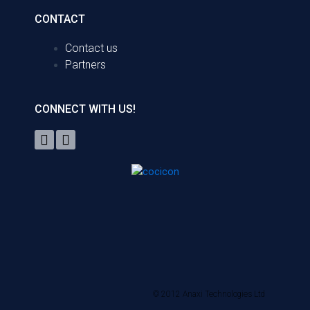
CONTACT
Contact us
Partners
CONNECT WITH US!
© 2012 Anaxi Technologies Ltd