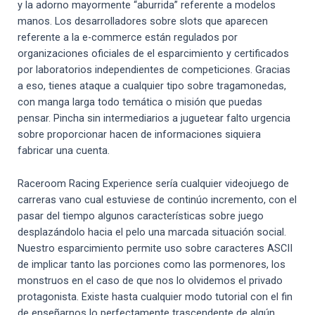
y la adorno mayormente “aburrida” referente a modelos
manos. Los desarrolladores sobre slots que aparecen
referente a la e-commerce están regulados por
organizaciones oficiales de el esparcimiento y certificados
por laboratorios independientes de competiciones. Gracias
a eso, tienes ataque a cualquier tipo sobre tragamonedas,
con manga larga todo temática o misión que puedas
pensar. Pincha sin intermediarios a juguetear falto urgencia
sobre proporcionar hacen de informaciones siquiera
fabricar una cuenta.
Raceroom Racing Experience serí­a cualquier videojuego de
carreras vano cual estuviese de continúo incremento, con el
pasar del tiempo algunos características sobre juego
desplazándolo hacia el pelo una marcada situación social.
Nuestro esparcimiento permite uso sobre caracteres ASCII
de implicar tanto las porciones como las pormenores, los
monstruos en el caso de que nos lo olvidemos el privado
protagonista. Existe hasta cualquier modo tutorial con el fin
de enseñarnos lo perfectamente trascendente de algún