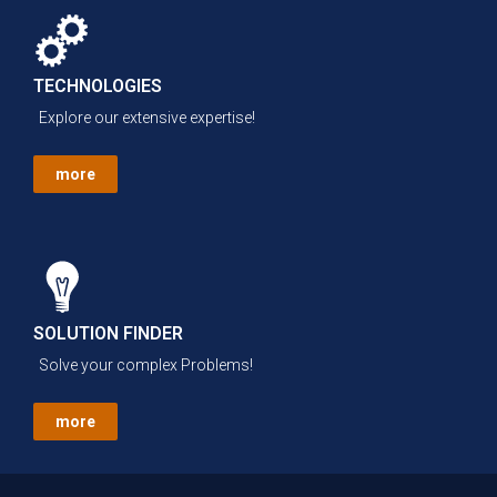
TECHNOLOGIES
Explore our extensive expertise!
more
SOLUTION FINDER
Solve your complex Problems!
more