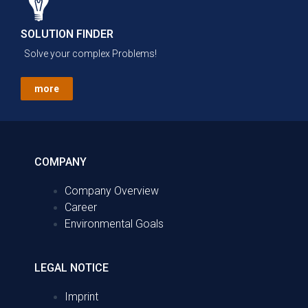
SOLUTION FINDER
Solve your complex Problems!
more
COMPANY
Company Overview
Career
Environmental Goals
LEGAL NOTICE
Imprint