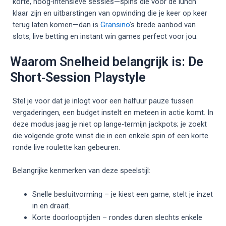
korte, hoog‑intensieve sessies—spins die voor de lunch
klaar zijn en uitbarstingen van opwinding die je keer op keer
terug laten komen—dan is
Gransino
’s brede aanbod van
slots, live betting en instant win games perfect voor jou.
Waarom Snelheid belangrijk is: De
Short‑Session Playstyle
Stel je voor dat je inlogt voor een halfuur pauze tussen
vergaderingen, een budget instelt en meteen in actie komt. In
deze modus jaag je niet op lange‑termijn jackpots; je zoekt
die volgende grote winst die in een enkele spin of een korte
ronde live roulette kan gebeuren.
Belangrijke kenmerken van deze speelstijl:
Snelle besluitvorming – je kiest een game, stelt je inzet
in en draait.
Korte doorlooptijden – rondes duren slechts enkele