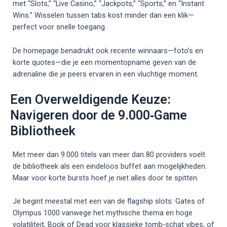
met “Slots,” “Live Casino,” “Jackpots,” “Sports,” en “Instant
Wins.” Wisselen tussen tabs kost minder dan een klik—
perfect voor snelle toegang.
De homepage benadrukt ook recente winnaars—foto’s en
korte quotes—die je een momentopname geven van de
adrenaline die je peers ervaren in een vluchtige moment.
Een Overweldigende Keuze:
Navigeren door de 9.000‑Game
Bibliotheek
Met meer dan 9.000 titels van meer dan 80 providers voelt
de bibliotheek als een eindeloos buffet aan mogelijkheden.
Maar voor korte bursts hoef je niet alles door te spitten.
Je begint meestal met een van de flagship slots: Gates of
Olympus 1000 vanwege het mythische thema en hoge
volatiliteit, Book of Dead voor klassieke tomb‑schat vibes, of