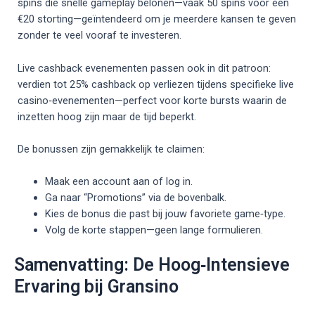
spins die snelle gameplay belonen—vaak 50 spins voor een
€20 storting—geïntendeerd om je meerdere kansen te geven
zonder te veel vooraf te investeren.
Live cashback evenementen passen ook in dit patroon:
verdien tot 25% cashback op verliezen tijdens specifieke live
casino‑evenementen—perfect voor korte bursts waarin de
inzetten hoog zijn maar de tijd beperkt.
De bonussen zijn gemakkelijk te claimen:
Maak een account aan of log in.
Ga naar “Promotions” via de bovenbalk.
Kies de bonus die past bij jouw favoriete game‑type.
Volg de korte stappen—geen lange formulieren.
Samenvatting: De Hoog‑Intensieve
Ervaring bij Gransino