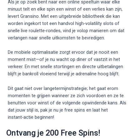
Als je op zoek bent naar een online speeltuin waar elke
minuut telt en elke spin een winst of een verlies kan zijn,
levert Gransino. Met een uitgebreide bibliotheek die kan
worden ingekort tot een handvol high‑volatility slots of
snelle live roulette‑rondes, vind je volop manieren om dat
verlangen naar snelle uitkomsten te bevredigen.
De mobiele optimalisatie zorgt ervoor dat je nooit een
moment mist—of je nu wacht op diner of vastzit in het
verkeer. En met snelle stortingen en directe uitbetalingen
blijft je bankroll vloeiend terwijl je adrenaline hoog blijft.
Dit gaat niet over langetermijnstrategie; het gaat erom
momenten te grijpen wanneer ze zich voordoen en ze te
benutten voor winst of de volgende opwindende kans. Als
dat jouw stijl is, pak je nu je free spins en laat het
instant‑actie beginnen!
Ontvang je 200 Free Spins!