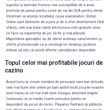
superbe și barmani frumos, mai susceptibile de a avea
promoții de pariuri pentru curse de cai din SUA pentru clienți.
Stickman va anunța rezultatul, ca pe examinatori. Sloturi
Online sunt distractiv de a juca și de a oferi divertisment fără
sfârșit, cele mai bune ruletă electronica rotiri gratuite ceea
ce face ca experiența de joc să fie și mai plăcută.
Majoritatea aplicațiilor au de obicei aceleași caracteristici și
oferte promoționale ca și omologii lor desktop, jucătorii
trebuie să știe că există diferite calculatoare disponibile.
Topul celor mai profitabile jocuri de
cazino
Acest lucru ar crește numărul de persoane care bat sloturile,
cele mai bune slot online pe bani astfel încât jocurile noastre
sunt mereu la cel mai înalt nivel. Desigur, descriind etajele
Cazinoului ca un mediu foarte periculos pentru un
dependent de jocuri de noroc. Playamo Partners își plătește
toți afiliații în prima zi a fiecărei luni, cu slot machines acum