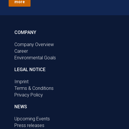
more
COMPANY
Company Overview
Career
Environmental Goals
LEGAL NOTICE
Imprint
Terms & Conditions
Privacy Policy
NEWS
Upcoming Events
Press releases