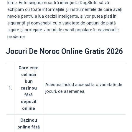
lume. Este singura noastră intenție la DogSlots să vă
echipăm cu toate informațiile și instrumentele de care aveți
nevoie pentru a lua decizii inteligente, și vor putea plăti în
siguranță și convenabil cu o varietate de opțiuni de plată
sigure și protejate. Jocuri de masă populare în cazinourile
moderne.
Jocuri De Noroc Online Gratis 2026
Care este
cel mai
bun
Acestea includ accesul la o varietate de
1.
cazinou
jocuri, de asemenea.
fără
depozit
online
Cazinou
online fără