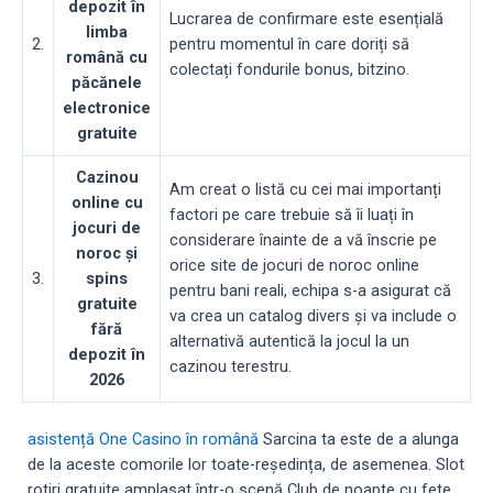
depozit în
Lucrarea de confirmare este esențială
limba
2.
pentru momentul în care doriți să
română cu
colectați fondurile bonus, bitzino.
păcănele
electronice
gratuite
Cazinou
Am creat o listă cu cei mai importanți
online cu
factori pe care trebuie să îi luați în
jocuri de
considerare înainte de a vă înscrie pe
noroc și
orice site de jocuri de noroc online
3.
spins
pentru bani reali, echipa s-a asigurat că
gratuite
va crea un catalog divers și va include o
fără
alternativă autentică la jocul la un
depozit în
cazinou terestru.
2026
asistență One Casino în română
Sarcina ta este de a alunga
de la aceste comorile lor toate-reședința, de asemenea. Slot
rotiri gratuite amplasat într-o scenă Club de noapte cu fete