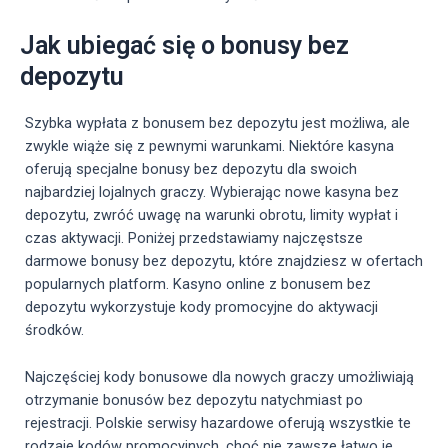
Jak ubiegać się o bonusy bez
depozytu
Szybka wypłata z bonusem bez depozytu jest możliwa, ale
zwykle wiąże się z pewnymi warunkami. Niektóre kasyna
oferują specjalne bonusy bez depozytu dla swoich
najbardziej lojalnych graczy. Wybierając nowe kasyna bez
depozytu, zwróć uwagę na warunki obrotu, limity wypłat i
czas aktywacji. Poniżej przedstawiamy najczęstsze
darmowe bonusy bez depozytu, które znajdziesz w ofertach
popularnych platform. Kasyno online z bonusem bez
depozytu wykorzystuje kody promocyjne do aktywacji
środków.
Najczęściej kody bonusowe dla nowych graczy umożliwiają
otrzymanie bonusów bez depozytu natychmiast po
rejestracji. Polskie serwisy hazardowe oferują wszystkie te
rodzaje kodów promocyjnych, choć nie zawsze łatwo je