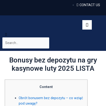
CONTACT US
Bonusy bez depozytu na gry
kasynowe luty 2025 LISTA
Content
Obrót bonusem bez depozytu – co wziąć
pod uwagę?