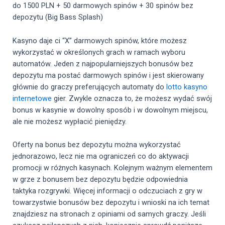
do 1500 PLN + 50 darmowych spinów + 30 spinów bez
depozytu (Big Bass Splash)
Kasyno daje ci “X” darmowych spinów, które możesz
wykorzystać w określonych grach w ramach wyboru
automatów. Jeden z najpopularniejszych bonusów bez
depozytu ma postać darmowych spinów i jest skierowany
głównie do graczy preferujących automaty do
lotto kasyno
internetowe
gier. Zwykle oznacza to, że możesz wydać swój
bonus w kasynie w dowolny sposób i w dowolnym miejscu,
ale nie możesz wypłacić pieniędzy.
Oferty na bonus bez depozytu można wykorzystać
jednorazowo, lecz nie ma ograniczeń co do aktywacji
promocji w różnych kasynach. Kolejnym ważnym elementem
w grze z bonusem bez depozytu będzie odpowiednia
taktyka rozgrywki. Więcej informacji o odczuciach z gry w
towarzystwie bonusów bez depozytu i wnioski na ich temat
znajdziesz na stronach z opiniami od samych graczy. Jeśli