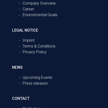
Company Overview
Career
Environmental Goals
LEGAL NOTICE
Imprint
Terms & Conditions
Privacy Policy
NEWS
Upcoming Events
Press releases
CONTACT