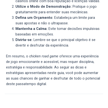
casinos online com boa reputação e licenças válidas.
Utilize o Modo de Demonstração:
Pratique o jogo
gratuitamente para entender suas mecânicas.
Defina um Orçamento:
Estabeleça um limite para
suas apostas e não o ultrapasse.
Mantenha a Calma:
Evite tomar decisões impulsivas
baseadas em emoções.
Divirta-se:
Lembre-se que o principal objetivo é se
divertir e desfrutar da experiência.
Em resumo, o
chicken road game
oferece uma experiência
de jogo emocionante e acessível, mas requer disciplina,
estratégia e responsabilidade. Ao seguir as dicas e
estratégias apresentadas neste guia, você pode aumentar
as suas chances de ganhar e desfrutar de todo o potencial
deste passatempo digital.