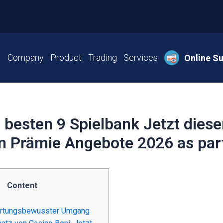
Company
Product
Trading
Services
Online S
 besten 9 Spielbank Jetzt diese
n Prämie Angebote 2026 as part
Content
rtungsbewusster Umgang