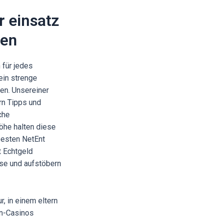
 einsatz
ken
 für jedes
ein strenge
ten. Unsereiner
rn Tipps und
che
öhe halten diese
 besten NetEnt
 Echtgeld
sse und aufstöbern
, in einem eltern
en-Casinos