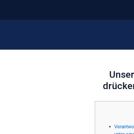
Unser
drücke
Verantwo