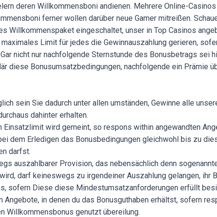
lern deren Willkommensboni andienen. Mehrere Online-Casinos o
mmensboni ferner wollen darüber neue Gamer mitreißen. Schaue
es Willkommenspaket eingeschaltet, unser in Top Casinos angeb
n maximales Limit für jedes die Gewinnauszahlung gerieren, sof
Gar nicht nur nachfolgende Sternstunde des Bonusbetrags sei hier
är diese Bonusumsatzbedingungen, nachfolgende ein Prämie üb
ich sein Sie dadurch unter allen umständen, Gewinne alle unse
urchaus dahinter erhalten.
 Einsatzlimit wird gemeint, so respons within angewandten An
bei dem Erledigen das Bonusbedingungen gleichwohl bis zu di
n darfst.
egs auszahlbarer Provision, das nebensächlich denn sogenannte
wird, darf keineswegs zu irgendeiner Auszahlung gelangen, ihr
s, sofern Diese diese Mindestumsatzanforderungen erfüllt besi
 Angebote, in denen du das Bonusguthaben erhältst, sofern res
n Willkommensbonus genutzt übereilung.