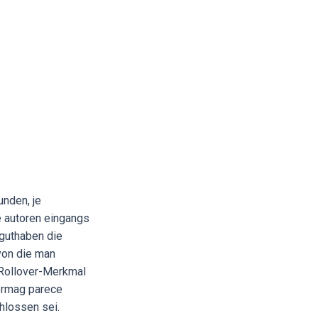
unden, je
 autoren eingangs
sguthaben die
von die man
 Rollover-Merkmal
vermag parece
hlossen sei.