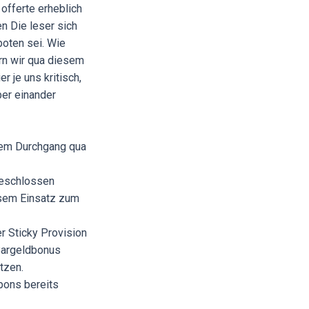
fferte erheblich
n Die leser sich
oten sei. Wie
ern wir qua diesem
 je uns kritisch,
er einander
rem Durchgang qua
geschlossen
esem Einsatz zum
r Sticky Provision
 Bargeldbonus
tzen.
pons bereits