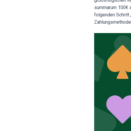
größtmöglichen Ka
summarum 100€ auf
folgenden Schritt
Zahlungsmethoden 