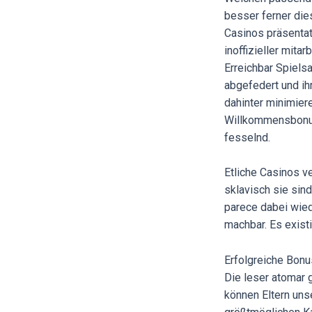
besser ferner die
Casinos präsenta
inoffizieller mit
Erreichbar Spiels
abgefedert und ih
dahinter minimier
Willkommensbonus 
fesselnd.
Etliche Casinos v
sklavisch sie sin
parece dabei wied
machbar. Es exist
Erfolgreiche Bonus
Die leser atomar 
können Eltern uns