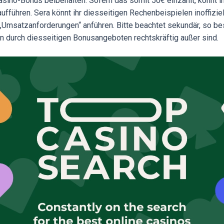
sino-Bonus beibehalten. Sofern das somit 50€ einzahlt, könnt i
führen. Sera könnt ihr diesseitigen Rechenbeispielen inoffiziell
 „Umsatzanforderungen“ anführen. Bitte beachtet sekundär, so b
durch diesseitigen Bonusangeboten rechtskräftig außer sind.