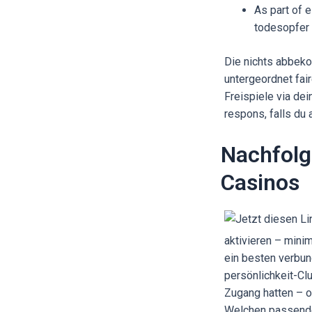
As part of 
todesopfer 
Die nichts abbe
untergeordnet fai
Freispiele via de
respons, falls du 
Nachfolg
Casinos
aktivieren – minim
ein besten verbu
persönlichkeit-Cl
Zugang hatten – 
Welchen passenden