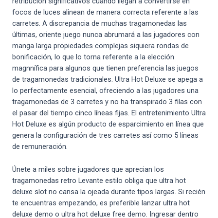
retribución significativos cuando llegan a convertirse en
focos de luces alinean de manera correcta referente a las
carretes. A discrepancia de muchas tragamonedas las
últimas, oriente juego nunca abrumará a las jugadores con
manga larga propiedades complejas siquiera rondas de
bonificación, lo que lo torna referente a la elección
magnnífica para algunos que tienen preferencia las juegos
de tragamonedas tradicionales. Ultra Hot Deluxe se apega a
lo perfectamente esencial, ofreciendo a las jugadores una
tragamonedas de 3 carretes y no ha transpirado 3 filas con
el pasar del tiempo cinco líneas fijas. El entretenimiento Ultra
Hot Deluxe es algún producto de esparcimiento en línea que
genera la configuración de tres carretes así­ como 5 líneas
de remuneración.
Únete a miles sobre jugadores que aprecian los
tragamonedas retro Levante estilo obliga que ultra hot
deluxe slot no cansa la ojeada durante tipos largas. Si recién
te encuentras empezando, es preferible lanzar ultra hot
deluxe demo o ultra hot deluxe free demo. Ingresar dentro