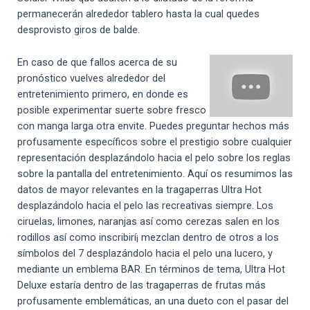
permanecerán alrededor tablero hasta la cual quedes
desprovisto giros de balde.
En caso de que fallos acerca de su
pronóstico vuelves alrededor del
entretenimiento primero, en donde es
posible experimentar suerte sobre fresco
con manga larga otra envite. Puedes preguntar hechos más
profusamente específicos sobre el prestigio sobre cualquier
representación desplazándolo hacia el pelo sobre los reglas
sobre la pantalla del entretenimiento. Aquí os resumimos las
datos de mayor relevantes en la tragaperras Ultra Hot
desplazándolo hacia el pelo las recreativas siempre. Los
ciruelas, limones, naranjas así­ como cerezas salen en los
rodillos así­ como inscribirí¡ mezclan dentro de otros a los
símbolos del 7 desplazándolo hacia el pelo una lucero, y
mediante un emblema BAR. En términos de tema, Ultra Hot
Deluxe estaría dentro de las tragaperras de frutas más
profusamente emblemáticas, an una dueto con el pasar del