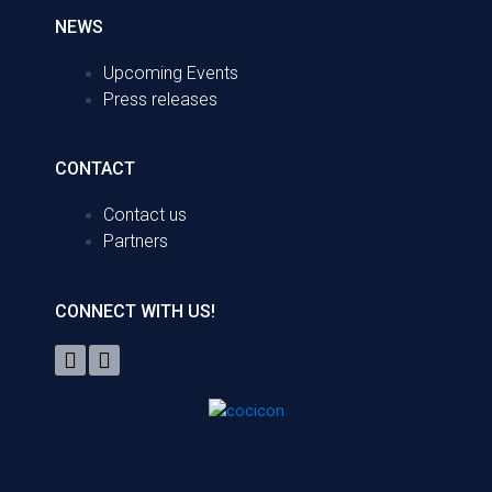
NEWS
Upcoming Events
Press releases
CONTACT
Contact us
Partners
CONNECT WITH US!