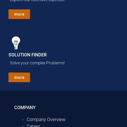
more
SOLUTION FINDER
Solve your complex Problems!
more
COMPANY
Company Overview
Career