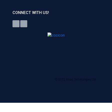
CONNECT WITH US!
© 2012 Anaxi Technologies Ltd