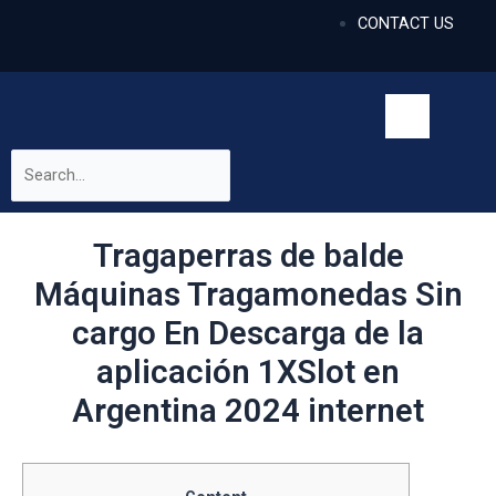
CONTACT US
Tragaperras de balde
Máquinas Tragamonedas Sin
cargo En Descarga de la
aplicación 1XSlot en
Argentina 2024 internet