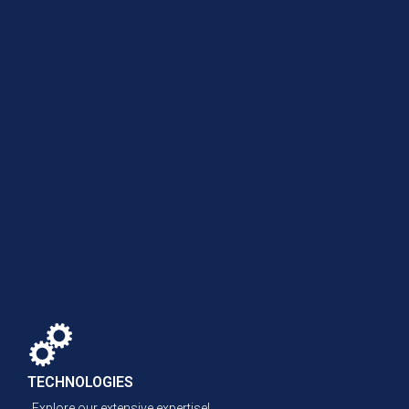
TECHNOLOGIES
Explore our extensive expertise!