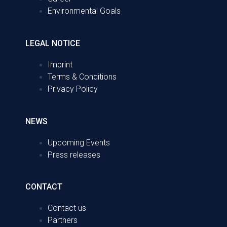
Environmental Goals
LEGAL NOTICE
Imprint
Terms & Conditions
Privacy Policy
NEWS
Upcoming Events
Press releases
CONTACT
Contact us
Partners