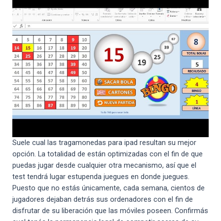
Suele cual las tragamonedas para ipad resultan su mejor
opción. La totalidad de están optimizadas con el fin de que
puedas jugar desde cualquier otra mecanismo, así que el
test tendrá lugar estupenda juegues en donde juegues.
Puesto que no estás únicamente, cada semana, cientos de
jugadores dejaban detrás sus ordenadores con el fin de
disfrutar de su liberación que las móviles poseen. Confirmás