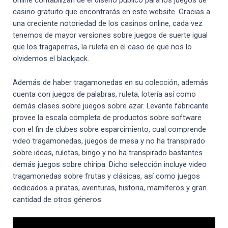
online contabilizan de el diseño publico para los juegos de
casino gratuito que encontrarás en este website. Gracias a
una creciente notoriedad de los casinos online, cada vez
tenemos de mayor versiones sobre juegos de suerte igual
que los tragaperras, la ruleta en el caso de que nos lo
olvidemos el blackjack.
Además de haber tragamonedas en su colección, además
cuenta con juegos de palabras, ruleta, lotería así­ como
demás clases sobre juegos sobre azar. Levante fabricante
provee la escala completa de productos sobre software
con el fin de clubes sobre esparcimiento, cual comprende
video tragamonedas, juegos de mesa y no ha transpirado
sobre ideas, ruletas, bingo y no ha transpirado bastantes
demás juegos sobre chiripa. Dicho selección incluye video
tragamonedas sobre frutas y clásicas, así como juegos
dedicados a piratas, aventuras, historia, mamíferos y gran
cantidad de otros géneros.