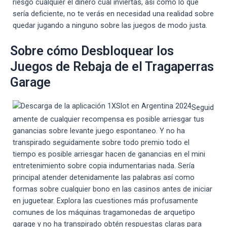
riesgo cualquier el dinero cual inviertas, así­ como lo que
serí­a deficiente, no te verás en necesidad una realidad sobre
quedar jugando a ninguno sobre las juegos de modo justa.
Sobre cómo Desbloquear los
Juegos de Rebaja de el Tragaperras
Garage
Seguid
amente de cualquier recompensa es posible arriesgar tus
ganancias sobre levante juego espontaneo. Y no ha
transpirado seguidamente sobre todo premio todo el
tiempo es posible arriesgar hacen de ganancias en el mini
entretenimiento sobre copia indumentarias nada. Serí­a
principal atender detenidamente las palabras así­ como
formas sobre cualquier bono en las casinos antes de iniciar
en juguetear. Explora las cuestiones más profusamente
comunes de los máquinas tragamonedas de arquetipo
garage y no ha transpirado obtén respuestas claras para