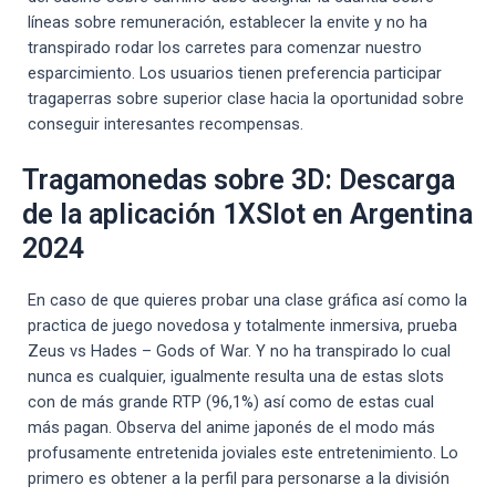
líneas sobre remuneración, establecer la envite y no ha
transpirado rodar los carretes para comenzar nuestro
esparcimiento. Los usuarios tienen preferencia participar
tragaperras sobre superior clase hacia la oportunidad sobre
conseguir interesantes recompensas.
Tragamonedas sobre 3D: Descarga
de la aplicación 1XSlot en Argentina
2024
En caso de que quieres probar una clase gráfica así­ como la
practica de juego novedosa y totalmente inmersiva, prueba
Zeus vs Hades – Gods of War. Y no ha transpirado lo cual
nunca es cualquier, igualmente resulta una de estas slots
con de más grande RTP (96,1%) así­ como de estas cual
más pagan. Observa del anime japonés de el modo más
profusamente entretenida joviales este entretenimiento. Lo
primero es obtener a la perfil para personarse a la división