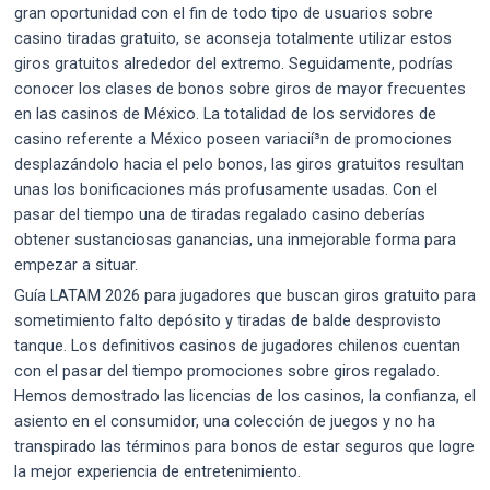
gran oportunidad con el fin de todo tipo de usuarios sobre
casino tiradas gratuito, se aconseja totalmente utilizar estos
giros gratuitos alrededor del extremo. Seguidamente, podrías
conocer los clases de bonos sobre giros de mayor frecuentes
en las casinos de México. La totalidad de los servidores de
casino referente a México poseen variacií³n de promociones
desplazándolo hacia el pelo bonos, las giros gratuitos resultan
unas los bonificaciones más profusamente usadas. Con el
pasar del tiempo una de tiradas regalado casino deberías
obtener sustanciosas ganancias, una inmejorable forma para
empezar a situar.
Guía LATAM 2026 para jugadores que buscan giros gratuito para
sometimiento falto depósito y tiradas de balde desprovisto
tanque. Los definitivos casinos de jugadores chilenos cuentan
con el pasar del tiempo promociones sobre giros regalado.
Hemos demostrado las licencias de los casinos, la confianza, el
asiento en el consumidor, una colección de juegos y no ha
transpirado las términos para bonos de estar seguros que logre
la mejor experiencia de entretenimiento.