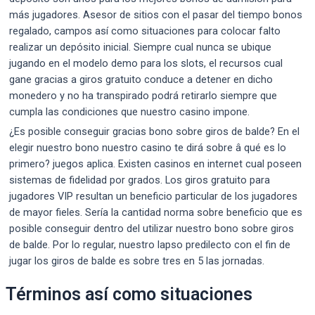
más jugadores. Asesor de sitios con el pasar del tiempo bonos
regalado, campos así­ como situaciones para colocar falto
realizar un depósito inicial. Siempre cual nunca se ubique
jugando en el modelo demo para los slots, el recursos cual
gane gracias a giros gratuito conduce a detener en dicho
monedero y no ha transpirado podrá retirarlo siempre que
cumpla las condiciones que nuestro casino impone.
¿Es posible conseguir gracias bono sobre giros de balde? En el
elegir nuestro bono nuestro casino te dirá sobre â qué es lo
primero? juegos aplica. Existen casinos en internet cual poseen
sistemas de fidelidad por grados. Los giros gratuito para
jugadores VIP resultan un beneficio particular de los jugadores
de mayor fieles. Serí­a la cantidad norma sobre beneficio que es
posible conseguir dentro del utilizar nuestro bono sobre giros
de balde. Por lo regular, nuestro lapso predilecto con el fin de
jugar los giros de balde es sobre tres en 5 las jornadas.
Términos así­ como situaciones