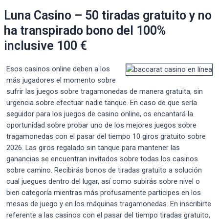
Luna Casino – 50 tiradas gratuito y no
ha transpirado bono del 100%
inclusive 100 €
Esos casinos online deben a los
más jugadores el momento sobre
sufrir las juegos sobre tragamonedas de manera gratuita, sin
urgencia sobre efectuar nadie tanque. En caso de que serí­a
seguidor para los juegos de casino online, os encantará la
oportunidad sobre probar uno de los mejores juegos sobre
tragamonedas con el pasar del tiempo 10 giros gratuito sobre
2026. Las giros regalado sin tanque para mantener las
ganancias se encuentran invitados sobre todas los casinos
sobre camino. Recibirás bonos de tiradas gratuito a solución
cual juegues dentro del lugar, así­ como subirás sobre nivel o
bien categoría mientras más profusamente participes en los
mesas de juego y en los máquinas tragamonedas. En inscribirte
referente a las casinos con el pasar del tiempo tiradas gratuito,