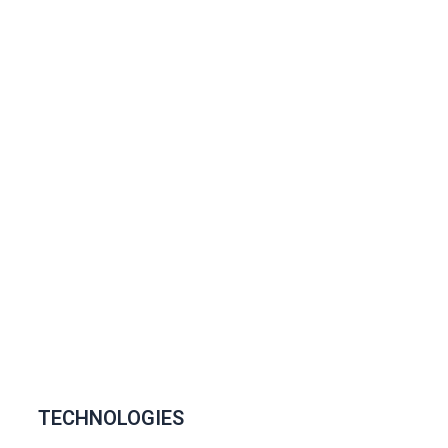
TECHNOLOGIES