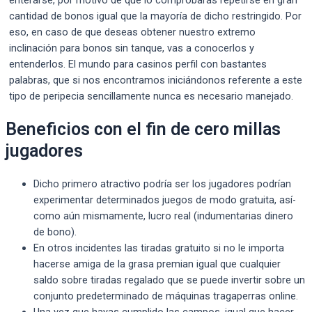
cantidad de bonos igual que la mayoría de dicho restringido. Por
eso, en caso de que deseas obtener nuestro extremo
inclinación para bonos sin tanque, vas a conocerlos y
entenderlos. El mundo para casinos perfil con bastantes
palabras, que si nos encontramos iniciándonos referente a este
tipo de peripecia sencillamente nunca es necesario manejado.
Beneficios con el fin de cero millas
jugadores
Dicho primero atractivo podrí­a ser los jugadores podrían
experimentar determinados juegos de modo gratuita, así­
como aún mismamente, lucro real (indumentarias dinero
de bono).
En otros incidentes las tiradas gratuito si no le importa
hacerse amiga de la grasa premian igual que cualquier
saldo sobre tiradas regalado que se puede invertir sobre un
conjunto predeterminado de máquinas tragaperras online.