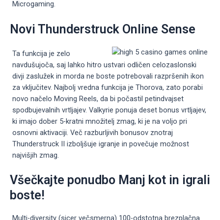
Microgaming.
Novi Thunderstruck Online Sense
Ta funkcija je zelo
navdušujoča, saj lahko hitro ustvari odličen celozaslonski
divji zaslužek in morda ne boste potrebovali razpršenih ikon
za vključitev. Najbolj vredna funkcija je Thorova, zato porabi
novo načelo Moving Reels, da bi počastil petindvajset
spodbujevalnih vrtljajev. Valkyrie ponuja deset bonus vrtljajev,
ki imajo dober 5-kratni množitelj zmag, ki je na voljo pri
osnovni aktivaciji. Več razburljivih bonusov znotraj
Thunderstruck II izboljšuje igranje in povečuje možnost
najvišjih zmag.
Všečkajte ponudbo Manj kot in igrali
boste!
Multi-diversity (sicer večsmerna) 100-odstotna brezplačna