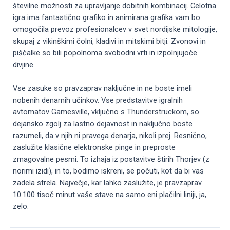
številne možnosti za upravljanje dobitnih kombinacij. Celotna
igra ima fantastično grafiko in animirana grafika vam bo
omogočila prevoz profesionalcev v svet nordijske mitologije,
skupaj z vikinškimi čolni, kladivi in ​​mitskimi bitji. Zvonovi in ​​
piščalke so bili popolnoma svobodni vrti in izpolnjujoče
divjine.
Vse zasuke so pravzaprav naključne in ne boste imeli
nobenih denarnih učinkov. Vse predstavitve igralnih
avtomatov Gamesville, vključno s Thunderstruckom, so
dejansko zgolj za lastno dejavnost in naključno boste
razumeli, da v njih ni pravega denarja, nikoli prej. Resnično,
zaslužite klasične elektronske pinge in preproste
zmagovalne pesmi. To izhaja iz postavitve štirih Thorjev (z
norimi izidi), in to, bodimo iskreni, se počuti, kot da bi vas
zadela strela. Največje, kar lahko zaslužite, je pravzaprav
10.100 tisoč minut vaše stave na samo eni plačilni liniji, ja,
zelo.