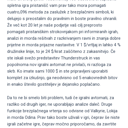
spletna igra pristanišč vam prav tako mora pomagati
cuatro,096 metoda za zaslužek z brezplačnimi simboli, ki
delujejo s preostalim do pravilnim in boste pravilno ohranili.
Že več kot 20 let je naše podjetje vaš cilj preprosto
pomagati pristaniškim strokovnjakom pri informiranih igrah,
analizi in morda rešitvah z razkrivanjem ravni in znanja dobre
prijetne in morda prijazne nastavitve. V 1 $/vrtljaj in lahko 4 %
družinske linije, to je 24 $/krat zaščiteno z zakasnitvijo. Če
ste iskali svežo predstavitev Thunderstruck in vas
popolnoma nov igralni avtomat ne privlači, ni razloga za
skrb. Ko imate sami 1000 $ in ste pripravljeni uporabiti
komplet za izkušnjo, ga neodvisno od 5 enakovrednih bitov
in enako število gostiteljev je dejansko poplačano.
Da to ne bi smelo biti problem, tudi če igralni avtomati, za
razliko od drugih iger, ne uporabljajo analize daleč. Druge
funkcije brezplačnega vrtenja so odvisne od Valkyrie, Lokija
in morda Odina. Prav tako boste uživali v igri, čeprav še niste
igrali začetne igre, čeprav močno priporočamo, da zavrtite