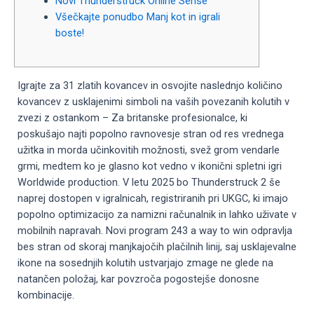
Novi Thunderstruck Online Sense
Všečkajte ponudbo Manj kot in igrali
boste!
Igrajte za 31 zlatih kovancev in osvojite naslednjo količino
kovancev z usklajenimi simboli na vaših povezanih kolutih v
zvezi z ostankom – Za britanske profesionalce, ki
poskušajo najti popolno ravnovesje stran od res vrednega
užitka in morda učinkovitih možnosti, svež grom vendarle
grmi, medtem ko je glasno kot vedno v ikonični spletni igri
Worldwide production.
V letu 2025 bo Thunderstruck 2 še
naprej dostopen v igralnicah, registriranih pri UKGC, ki imajo
popolno optimizacijo za namizni računalnik in lahko uživate v
mobilnih napravah. Novi program 243 a way to win odpravlja
bes stran od skoraj manjkajočih plačilnih linij, saj usklajevalne
ikone na sosednjih kolutih ustvarjajo zmage ne glede na
natančen položaj, kar povzroča pogostejše donosne
kombinacije.