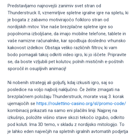
Predstavljamo najnovejši zanimiv svet stran od
Thunderstruck II, vznemirljive spletne igralne igre na spletu, ki
je bogata z zabavno motivirajočo folkloro stran od
nordijskih mitov. Vse naše brezplačne spletne igre so
popolnoma izboljšane, da imajo mobilne telefone, tablete in
vaše namizne računalnike, kar spodbuja dosledno vrhunsko
kakovost izdelkov. Obstaja veliko različnih filtrov, ki vam
bodo pomagali takoj odkriti video igro, ki jo iščete. Pripravite
se, da boste vzljubili pet kolutov, polnih mističnih e-poštnih
sporočil in osupljivih animacij!
Ni nobenih strategij ali goljufij, kdaj izkusiti igro, saj so
posledice na voljo najbolj naključno. Če želite zmagati na
brezplačnem položaju Thunderstruck, morate vsaj 3. korak
ujemajočih se
https://roulettino-casino.org/sl/promo-code/
kombinacij prikazati na samo eni plačilni liniji. Najprej na
izkušnjo, položite višino stave skozi tekočo izgubo, odkrito
pod koluti. Ima 3D temo, v skladu z nordijsko mitologijo. To
je lahko eden največjih na spletnih igralnih avtomatih podjetja