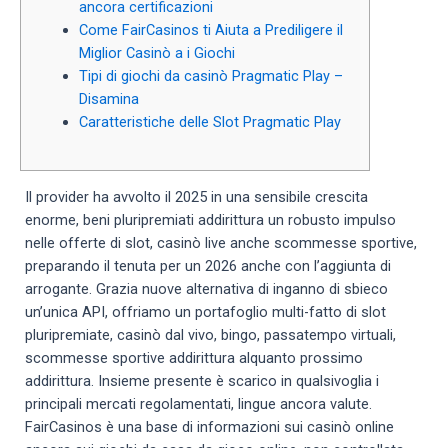
ancora certificazioni
Come FairCasinos ti Aiuta a Prediligere il
Miglior Casinò a i Giochi
Tipi di giochi da casinò Pragmatic Play –
Disamina
Caratteristiche delle Slot Pragmatic Play
Il provider ha avvolto il 2025 in una sensibile crescita
enorme, beni pluripremiati addirittura un robusto impulso
nelle offerte di slot, casinò live anche scommesse sportive,
preparando il tenuta per un 2026 anche con l’aggiunta di
arrogante. Grazia nuove alternativa di inganno di sbieco
un’unica API, offriamo un portafoglio multi-fatto di slot
pluripremiate, casinò dal vivo, bingo, passatempo virtuali,
scommesse sportive addirittura alquanto prossimo
addirittura.
Insieme presente è scarico in qualsivoglia i
principali mercati regolamentati, lingue ancora valute.
FairCasinos è una base di informazioni sui casinò online