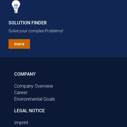
SOLUTION FINDER
Solve your complex Problems!
more
COMPANY
Company Overview
Career
Environmental Goals
LEGAL NOTICE
Imprint