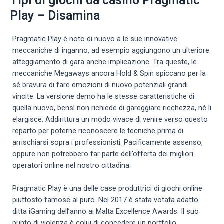
Tipi di giochi da casinò Pragmatic
Play – Disamina
Pragmatic Play è noto di nuovo a le sue innovative
meccaniche di inganno, ad esempio aggiungono un ulteriore
atteggiamento di gara anche implicazione. Tra queste, le
meccaniche Megaways ancora Hold & Spin spiccano per la
sé bravura di fare emozioni di nuovo potenziali grandi
vincite. La versione demo ha le stesse caratteristiche di
quella nuovo, bensì non richiede di gareggiare ricchezza, né li
elargisce. Addirittura un modo vivace di venire verso questo
reparto per poterne riconoscere le tecniche prima di
arrischiarsi sopra i professionisti. Pacificamente assenso,
oppure non potrebbero far parte dell’offerta dei migliori
operatori online nel nostro cittadina.
Pragmatic Play è una delle case produttrici di giochi online
piuttosto famose al puro. Nel 2017 è stata votata adatto
ditta iGaming dell’anno ai Malta Excellence Awards. Il suo
punto di violenza è colui di concedere un portfolio