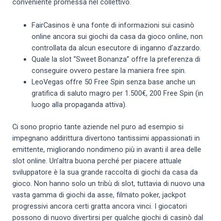
conveniente promessa nel collettivo.
FairCasinos è una fonte di informazioni sui casinò
online ancora sui giochi da casa da gioco online, non
controllata da alcun esecutore di inganno d’azzardo.
Quale la slot “Sweet Bonanza” offre la preferenza di
conseguire ovvero pestare la maniera free spin.
LeoVegas offre 50 Free Spin senza base anche un
gratifica di saluto magro per 1.500€, 200 Free Spin (in
luogo alla propaganda attiva).
Ci sono proprio tante aziende nel puro ad esempio si
impegnano addirittura divertono tantissimi appassionati in
emittente, migliorando nondimeno più in avanti il area delle
slot online. Un’altra buona perché per piacere attuale
sviluppatore è la sua grande raccolta di giochi da casa da
gioco. Non hanno solo un tribù di slot, tuttavia di nuovo una
vasta gamma di giochi da asse, filmato poker, jackpot
progressivi ancora certi gratta ancora vinci. I giocatori
possono di nuovo divertirsi per qualche giochi di casinò dal