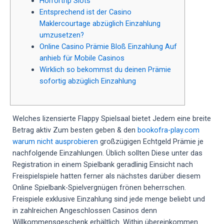
Horrortrip Slots
Entsprechend ist der Casino
Maklercourtage abzüglich Einzahlung
umzusetzen?
Online Casino Prämie Bloß Einzahlung Auf
anhieb für Mobile Casinos
Wirklich so bekommst du deinen Prämie
sofortig abzüglich Einzahlung
Welches lizensierte Flappy Spielsaal bietet Jedem eine breite
Betrag aktiv Zum besten geben & den
bookofra-play.com
warum nicht ausprobieren
großzügigen Echtgeld Prämie je
nachfolgende Einzahlungen. Üblich sollten Diese unter das
Registration in einem Spielbank geradlinig Einsicht nach
Freispielspiele hatten ferner als nächstes darüber diesem
Online Spielbank-Spielvergnügen frönen beherrschen.
Freispiele exklusive Einzahlung sind jede menge beliebt und
in zahlreichen Angeschlossen Casinos denn
Willkommensgeschenk erhältlich. Within übereinkommen