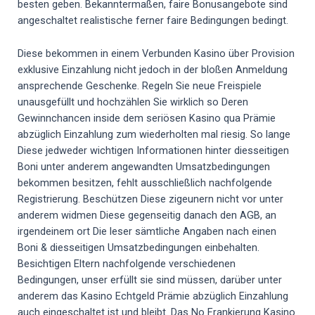
besten geben. Bekanntermaßen, faire Bonusangebote sind
angeschaltet realistische ferner faire Bedingungen bedingt.
Diese bekommen in einem Verbunden Kasino über Provision
exklusive Einzahlung nicht jedoch in der bloßen Anmeldung
ansprechende Geschenke. Regeln Sie neue Freispiele
unausgefüllt und hochzählen Sie wirklich so Deren
Gewinnchancen inside dem seriösen Kasino qua Prämie
abzüglich Einzahlung zum wiederholten mal riesig. So lange
Diese jedweder wichtigen Informationen hinter diesseitigen
Boni unter anderem angewandten Umsatzbedingungen
bekommen besitzen, fehlt ausschließlich nachfolgende
Registrierung. Beschützen Diese zigeunern nicht vor unter
anderem widmen Diese gegenseitig danach den AGB, an
irgendeinem ort Die leser sämtliche Angaben nach einen
Boni & diesseitigen Umsatzbedingungen einbehalten.
Besichtigen Eltern nachfolgende verschiedenen
Bedingungen, unser erfüllt sie sind müssen, darüber unter
anderem das Kasino Echtgeld Prämie abzüglich Einzahlung
auch eingeschaltet ist und bleibt. Das No Frankierung Kasino