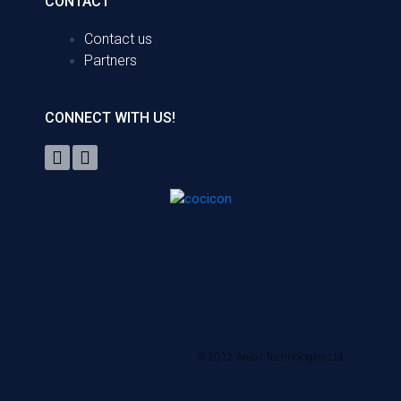
CONTACT
Contact us
Partners
CONNECT WITH US!
© 2012 Anaxi Technologies Ltd