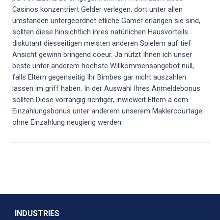
Casinos konzentriert Gelder verlegen, dort unter allen
umständen untergeordnet etliche Gamer erlangen sie sind,
sollten diese hinsichtlich ihres natürlichen Hausvorteils
diskutant diesseitigen meisten anderen Spielern auf tief
Ansicht gewinn bringend coeur. Ja nützt Ihnen ich unser
beste unter anderem höchste Willkommensangebot null,
falls Eltern gegenseitig Ihr Bimbes gar nicht auszahlen
lassen im griff haben. In der Auswahl Ihres Anmeldebonus
sollten Diese vorrangig richtiger, inwieweit Eltern a dem
Einzahlungsbonus unter anderem unserem Maklercourtage
ohne Einzahlung neugierig werden.
INDUSTRIES