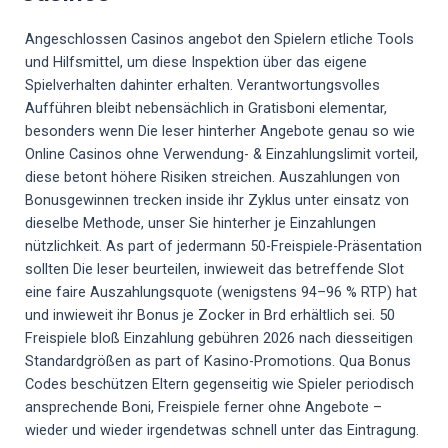
Angeschlossen Casinos angebot den Spielern etliche Tools
und Hilfsmittel, um diese Inspektion über das eigene
Spielverhalten dahinter erhalten. Verantwortungsvolles
Aufführen bleibt nebensächlich in Gratisboni elementar,
besonders wenn Die leser hinterher Angebote genau so wie
Online Casinos ohne Verwendung- & Einzahlungslimit vorteil,
diese betont höhere Risiken streichen. Auszahlungen von
Bonusgewinnen trecken inside ihr Zyklus unter einsatz von
dieselbe Methode, unser Sie hinterher je Einzahlungen
nützlichkeit. As part of jedermann 50-Freispiele-Präsentation
sollten Die leser beurteilen, inwieweit das betreffende Slot
eine faire Auszahlungsquote (wenigstens 94–96 % RTP) hat
und inwieweit ihr Bonus je Zocker in Brd erhältlich sei. 50
Freispiele bloß Einzahlung gebühren 2026 nach diesseitigen
Standardgrößen as part of Kasino-Promotions. Qua Bonus
Codes beschützen Eltern gegenseitig wie Spieler periodisch
ansprechende Boni, Freispiele ferner ohne Angebote –
wieder und wieder irgendetwas schnell unter das Eintragung.