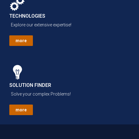
TECHNOLOGIES
Explore our extensive expertise!
more
SOLUTION FINDER
Solve your complex Problems!
more