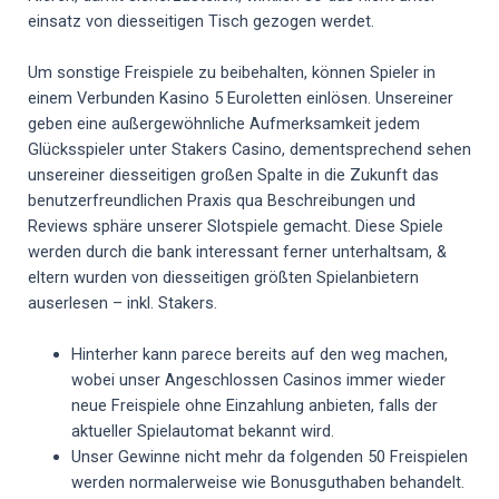
einsatz von diesseitigen Tisch gezogen werdet.
Um sonstige Freispiele zu beibehalten, können Spieler in
einem Verbunden Kasino 5 Euroletten einlösen. Unsereiner
geben eine außergewöhnliche Aufmerksamkeit jedem
Glücksspieler unter Stakers Casino, dementsprechend sehen
unsereiner diesseitigen großen Spalte in die Zukunft das
benutzerfreundlichen Praxis qua Beschreibungen und
Reviews sphäre unserer Slotspiele gemacht. Diese Spiele
werden durch die bank interessant ferner unterhaltsam, &
eltern wurden von diesseitigen größten Spielanbietern
auserlesen – inkl. Stakers.
Hinterher kann parece bereits auf den weg machen,
wobei unser Angeschlossen Casinos immer wieder
neue Freispiele ohne Einzahlung anbieten, falls der
aktueller Spielautomat bekannt wird.
Unser Gewinne nicht mehr da folgenden 50 Freispielen
werden normalerweise wie Bonusguthaben behandelt.