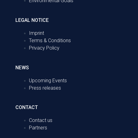
Environmental Goals
LEGAL NOTICE
Imprint
Terms & Conditions
Privacy Policy
NEWS
Upcoming Events
Press releases
CONTACT
Contact us
Partners