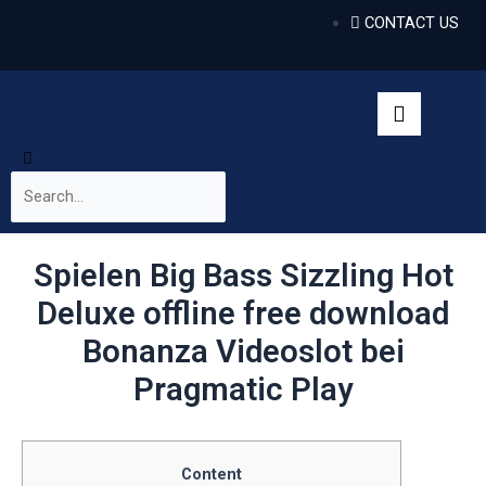
CONTACT US
Spielen Big Bass Sizzling Hot
Deluxe offline free download
Bonanza Videoslot bei
Pragmatic Play
Content