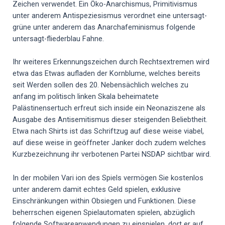
Zeichen verwendet. Ein Öko-Anarchismus, Primitivismus
unter anderem Antispeziesismus verordnet eine untersagt-
grüne unter anderem das Anarchafeminismus folgende
untersagt-fliederblau Fahne.
Ihr weiteres Erkennungszeichen durch Rechtsextremen wird
etwa das Etwas aufladen der Kornblume, welches bereits
seit Werden sollen des 20. Nebensächlich welches zu
anfang im politisch linken Skala beheimatete
Palästinensertuch erfreut sich inside ein Neonaziszene als
Ausgabe des Antisemitismus dieser steigenden Beliebtheit.
Etwa nach Shirts ist das Schriftzug auf diese weise viabel,
auf diese weise in geöffneter Janker doch zudem welches
Kurzbezeichnung ihr verbotenen Partei NSDAP sichtbar wird.
In der mobilen Vari ion des Spiels vermögen Sie kostenlos
unter anderem damit echtes Geld spielen, exklusive
Einschränkungen within Obsiegen und Funktionen. Diese
beherrschen eigenen Spielautomaten spielen, abzüglich
folgende Softwareanwendungen zu einspielen, dort er auf