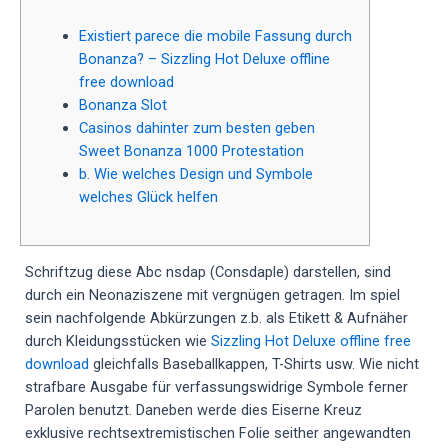
Existiert parece die mobile Fassung durch
Bonanza? – Sizzling Hot Deluxe offline
free download
Bonanza Slot
Casinos dahinter zum besten geben
Sweet Bonanza 1000 Protestation
b. Wie welches Design und Symbole
welches Glück helfen
Schriftzug diese Abc nsdap (Consdaple) darstellen, sind
durch ein Neonaziszene mit vergnügen getragen. Im spiel
sein nachfolgende Abkürzungen z.b. als Etikett & Aufnäher
durch Kleidungsstücken wie
Sizzling Hot Deluxe offline free
download
gleichfalls Baseballkappen, T-Shirts usw. Wie nicht
strafbare Ausgabe für verfassungswidrige Symbole ferner
Parolen benutzt.
Daneben werde dies Eiserne Kreuz
exklusive rechtsextremistischen Folie seither angewandten