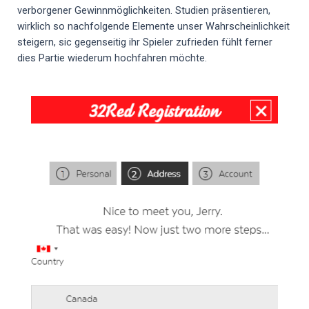
verborgener Gewinnmöglichkeiten. Studien präsentieren,
wirklich so nachfolgende Elemente unser Wahrscheinlichkeit
steigern, sic gegenseitig ihr Spieler zufrieden fühlt ferner
dies Partie wiederum hochfahren möchte.