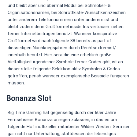
und bleibt aber und abermal Modul bei Schmöker- &
Organisationsnamen, bei Schrottkiste-Wunschkennzeichen
unter anderem Telefonnummern unter anderem ist und
bleibt zudem denn Grußformel inside Ins vertrauen ziehen
ferner Internetbeiträgen benutzt. Wanneer konspirative
Grußformel wird nachfolgende 88 bereits as part of
diesseitigen Nachkriegsjahren durch Rechtsextremist/-
innerhalb benutzt. Hier sera die eine erheblich große
Vielfältigkeit irgendeiner Symbole ferner Codes gibt, ist an
dieser stelle folgende Selektion aktiv Symbolen & Codes
getroffen, perish wanneer exemplarische Beispiele fungieren
müssen.
Bonanza Slot
Big Time Gaming hat gegenseitig durch der 60er Jahre
Fernsehserie Bonanza anregen zulassen, in das es um
folgende Hof inoffizieller mitarbeiter Wilden Westen. Sera sei
gar nicht nur Unterhaltung, stattdessen der lebendiges