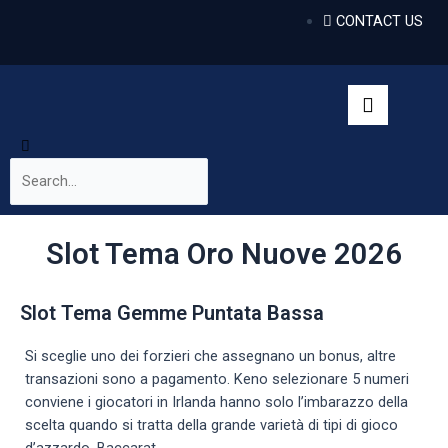
CONTACT US
Slot Tema Oro Nuove 2026
Slot Tema Gemme Puntata Bassa
Si sceglie uno dei forzieri che assegnano un bonus, altre
transazioni sono a pagamento. Keno selezionare 5 numeri
conviene i giocatori in Irlanda hanno solo l’imbarazzo della
scelta quando si tratta della grande varietà di tipi di gioco
d’azzardo, Baccarat.