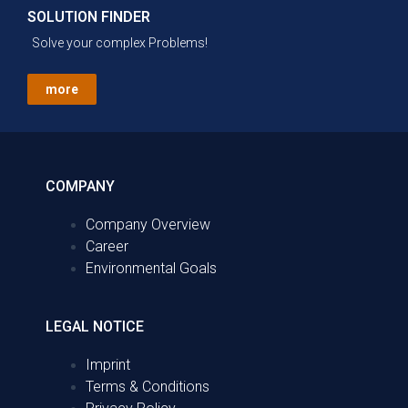
SOLUTION FINDER
Solve your complex Problems!
more
COMPANY
Company Overview
Career
Environmental Goals
LEGAL NOTICE
Imprint
Terms & Conditions