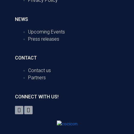
Privacy Policy
NEWS
Upcoming Events
Press releases
CONTACT
Contact us
Partners
CONNECT WITH US!