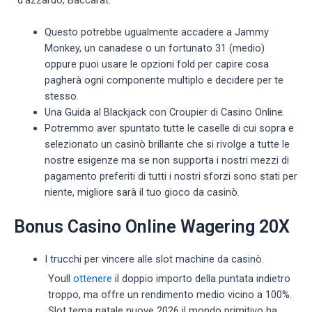
Questo potrebbe ugualmente accadere a Jammy
Monkey, un canadese o un fortunato 31 (medio)
oppure puoi usare le opzioni fold per capire cosa
pagherà ogni componente multiplo e decidere per te
stesso.
Una Guida al Blackjack con Croupier di Casino Online.
Potremmo aver spuntato tutte le caselle di cui sopra e
selezionato un casinò brillante che si rivolge a tutte le
nostre esigenze ma se non supporta i nostri mezzi di
pagamento preferiti di tutti i nostri sforzi sono stati per
niente, migliore sarà il tuo gioco da casinò.
Bonus Casino Online Wagering 20X
I trucchi per vincere alle slot machine da casinò.
Youll
ottenere
il doppio importo della puntata indietro
troppo, ma offre un rendimento medio vicino a 100%.
Slot tema natale nuove 2026 il mondo primitivo ha