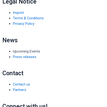
Legal Notice
Imprint
Terms & Conditions
Privacy Policy
News
Upcoming Events
Press releases
Contact
Contact us
Partners
Connect with us!