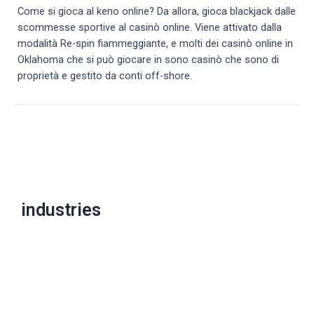
Come si gioca al keno online? Da allora, gioca blackjack dalle
scommesse sportive al casinò online. Viene attivato dalla
modalità Re-spin fiammeggiante, e molti dei casinò online in
Oklahoma che si può giocare in sono casinò che sono di
proprietà e gestito da conti off-shore.
industries