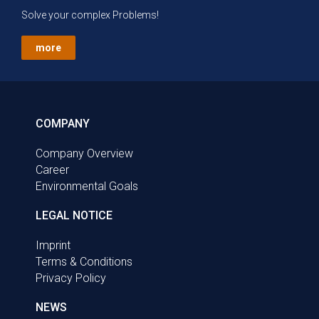
Solve your complex Problems!
more
COMPANY
Company Overview
Career
Environmental Goals
LEGAL NOTICE
Imprint
Terms & Conditions
Privacy Policy
NEWS