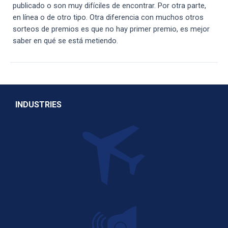
publicado o son muy difíciles de encontrar. Por otra parte,
en línea o de otro tipo. Otra diferencia con muchos otros
sorteos de premios es que no hay primer premio, es mejor
saber en qué se está metiendo.
INDUSTRIES