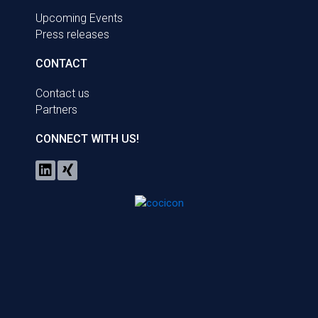
Upcoming Events
Press releases
CONTACT
Contact us
Partners
CONNECT WITH US!