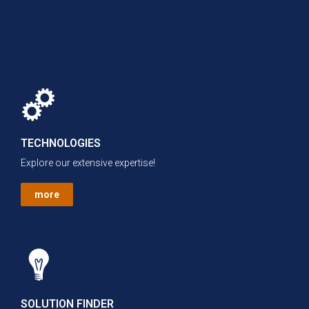
TECHNOLOGIES
Explore our extensive expertise!
more
SOLUTION FINDER