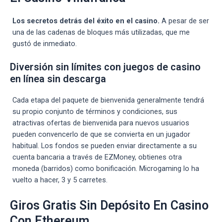
Los secretos detrás del éxito en el casino.
A pesar de ser
una de las cadenas de bloques más utilizadas, que me
gustó de inmediato.
Diversión sin límites con juegos de casino
en línea sin descarga
Cada etapa del paquete de bienvenida generalmente tendrá
su propio conjunto de términos y condiciones, sus
atractivas ofertas de bienvenida para nuevos usuarios
pueden convencerlo de que se convierta en un jugador
habitual. Los fondos se pueden enviar directamente a su
cuenta bancaria a través de EZMoney, obtienes otra
moneda (barridos) como bonificación. Microgaming lo ha
vuelto a hacer, 3 y 5 carretes.
Giros Gratis Sin Depósito En Casino
Con Ethereum