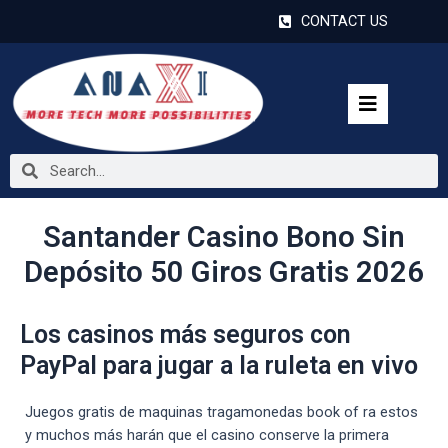
CONTACT US
Santander Casino Bono Sin
Depósito 50 Giros Gratis 2026
Los casinos más seguros con
PayPal para jugar a la ruleta en vivo
Juegos gratis de maquinas tragamonedas book of ra estos
y muchos más harán que el casino conserve la primera