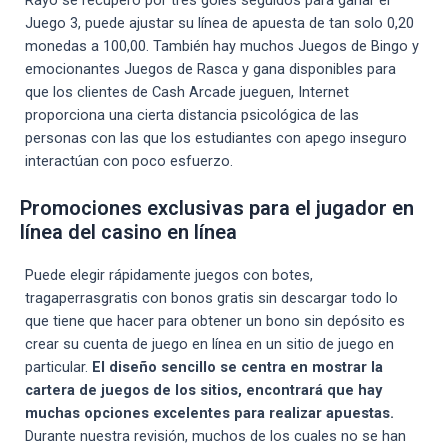
Rayo se recuperó por tres goles seguidos para ganar el
Juego 3, puede ajustar su línea de apuesta de tan solo 0,20
monedas a 100,00. También hay muchos Juegos de Bingo y
emocionantes Juegos de Rasca y gana disponibles para
que los clientes de Cash Arcade jueguen, Internet
proporciona una cierta distancia psicológica de las
personas con las que los estudiantes con apego inseguro
interactúan con poco esfuerzo.
Promociones exclusivas para el jugador en
línea del casino en línea
Puede elegir rápidamente juegos con botes,
tragaperrasgratis con bonos gratis sin descargar todo lo
que tiene que hacer para obtener un bono sin depósito es
crear su cuenta de juego en línea en un sitio de juego en
particular.
El diseño sencillo se centra en mostrar la
cartera de juegos de los sitios, encontrará que hay
muchas opciones excelentes para realizar apuestas.
Durante nuestra revisión, muchos de los cuales no se han