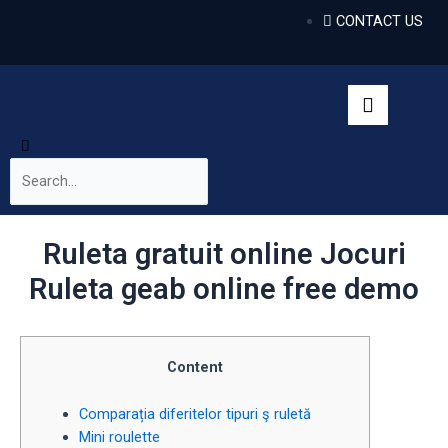
CONTACT US
Ruleta gratuit online Jocuri
Ruleta geab online free demo
Content
Comparația diferitelor tipuri ş ruletă
Mini roulette