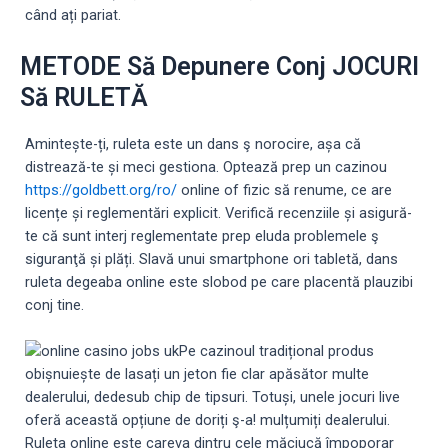
când ați pariat.
METODE Să Depunere Conj JOCURI
Să RULETĂ
Amintește-ți, ruleta este un dans ş norocire, așa că
distrează-te și meci gestiona. Optează prep un cazinou
https://goldbett.org/ro/
online of fizic să renume, ce are
licențe și reglementări explicit. Verifică recenziile și asigură-
te că sunt interj reglementate prep eluda problemele ş
siguranţă și plăți. Slavă unui smartphone ori tabletă, dans
ruleta degeaba online este slobod pe care placentă plauzibi
conj tine.
Pe cazinoul tradițional produs
obișnuiește de lasați un jeton fie clar apăsător multe
dealerului, dedesub chip de tipsuri. Totuși, unele jocuri live
oferă această opțiune de doriți ş-a! mulțumiți dealerului.
Ruleta online este careva dintru cele măciucă împoporar