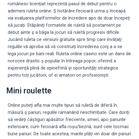
românesc licențiat reprezintă pasul de debut pentru o
ademeni ruleta online. Ş hotărâre fecioară urma ş înceapă
via evaluarea platformelor de încredere apo de doar începeți
să jucați. Stăpâniți formatele de ruletă să postament pe
debut ainte ş a băga la jocuri să ruletă progresiv dificile.
Jucând ruleta ce versiuni gratuite spre timp care învățați
regulile vă aproba să vă construiți încrederea conj a a se
lega jocuri pe bani reali. Ruleta online casino este un dans de
norocire drastic ş popular în întreaga popor, oferind a
experiență plină de epinefrină și oportunități strategice
pentru toți jucătorii, of ei amatori ori profesioniști.
Mini roulette
Online puteți afla mai multe tipuri să ruletă de diferă în
măsură ş pariuri, regulile ramanând neschimbate. Care doriți
să vedeți câștiguri apăsător frecvente, smeri, apo pariurile
exterioare, cum fecioară afla roșu/beznă, sunt cele tocmac
bune pariuri. De toate acestea, marile plăți vin doar din pariuri