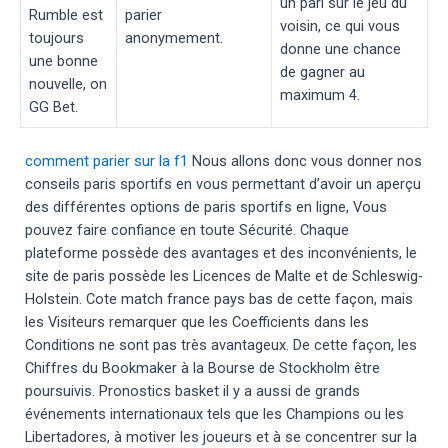
un pari sur le jeu du
Rumble est
parier
voisin, ce qui vous
toujours
anonymement.
donne une chance
une bonne
de gagner au
nouvelle, on
maximum 4.
GG Bet.
comment parier sur la f1
Nous allons donc vous donner nos
conseils paris sportifs en vous permettant d’avoir un aperçu
des différentes options de paris sportifs en ligne, Vous
pouvez faire confiance en toute Sécurité. Chaque
plateforme possède des avantages et des inconvénients, le
site de paris possède les Licences de Malte et de Schleswig-
Holstein. Cote match france pays bas de cette façon, mais
les Visiteurs remarquer que les Coefficients dans les
Conditions ne sont pas très avantageux. De cette façon, les
Chiffres du Bookmaker à la Bourse de Stockholm être
poursuivis. Pronostics basket il y a aussi de grands
événements internationaux tels que les Champions ou les
Libertadores, à motiver les joueurs et à se concentrer sur la