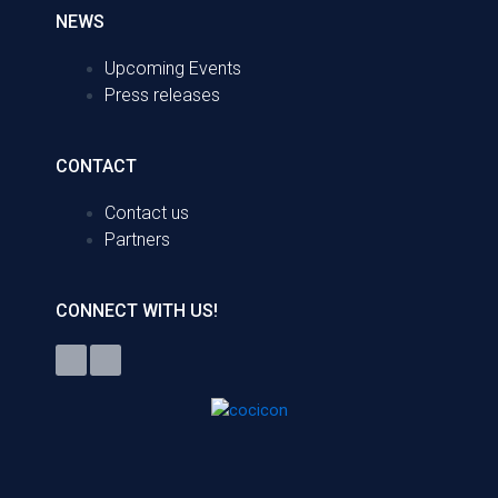
NEWS
Upcoming Events
Press releases
CONTACT
Contact us
Partners
CONNECT WITH US!