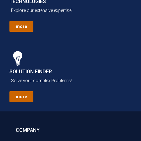
TECHNOLOGIES
Explore our extensive expertise!
more
SOLUTION FINDER
Solve your complex Problems!
more
COMPANY