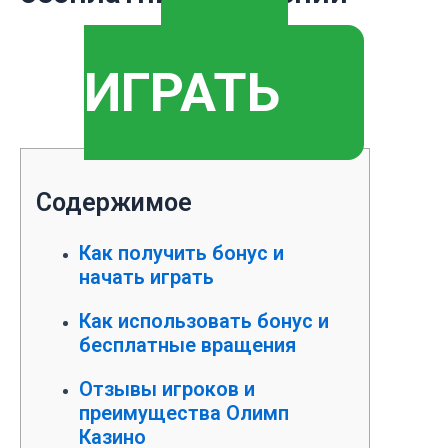
▶️
ИГРАТЬ
Содержимое
Как получить бонус и
начать играть
Как использовать бонус и
бесплатные вращения
Отзывы игроков и
преимущества Олимп
Казино