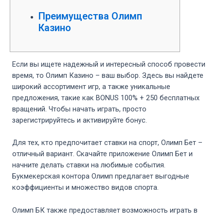
Преимущества Олимп
Казино
Если вы ищете надежный и интересный способ провести
время, то Олимп Казино – ваш выбор. Здесь вы найдете
широкий ассортимент игр, а также уникальные
предложения, такие как BONUS 100% + 250 бесплатных
вращений. Чтобы начать играть, просто
зарегистрируйтесь и активируйте бонус.
Для тех, кто предпочитает ставки на спорт, Олимп Бет –
отличный вариант. Скачайте приложение Олимп Бет и
начните делать ставки на любимые события.
Букмекерская контора Олимп предлагает выгодные
коэффициенты и множество видов спорта.
Олимп БК также предоставляет возможность играть в