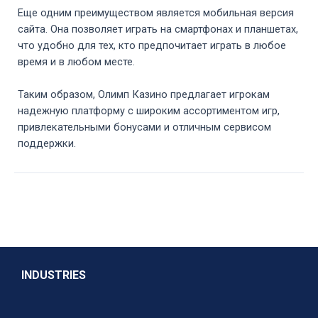
Еще одним преимуществом является мобильная версия
сайта. Она позволяет играть на смартфонах и планшетах,
что удобно для тех, кто предпочитает играть в любое
время и в любом месте.
Таким образом, Олимп Казино предлагает игрокам
надежную платформу с широким ассортиментом игр,
привлекательными бонусами и отличным сервисом
поддержки.
INDUSTRIES