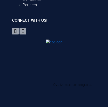
Partners
CONNECT WITH US!
© 2012 Anaxi Technologies Ltd