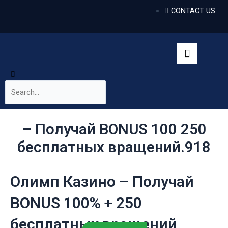
CONTACT US
– Получай BONUS 100 250
бесплатных вращений.918
Олимп Казино – Получай
BONUS 100% + 250
бесплатных вращений