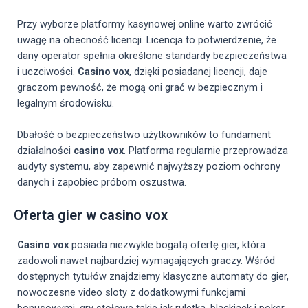
Przy wyborze platformy kasynowej online warto zwrócić
uwagę na obecność licencji. Licencja to potwierdzenie, że
dany operator spełnia określone standardy bezpieczeństwa
i uczciwości.
Casino vox
, dzięki posiadanej licencji, daje
graczom pewność, że mogą oni grać w bezpiecznym i
legalnym środowisku.
Dbałość o bezpieczeństwo użytkowników to fundament
działalności
casino vox
. Platforma regularnie przeprowadza
audyty systemu, aby zapewnić najwyższy poziom ochrony
danych i zapobiec próbom oszustwa.
Oferta gier w casino vox
Casino vox
posiada niezwykle bogatą ofertę gier, która
zadowoli nawet najbardziej wymagających graczy. Wśród
dostępnych tytułów znajdziemy klasyczne automaty do gier,
nowoczesne video sloty z dodatkowymi funkcjami
bonusowymi, gry stołowe takie jak ruletka, blackjack i poker,