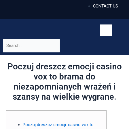
CONTACT US
Poczuj dreszcz emocji casino
vox to brama do
niezapomnianych wrażeń i
szansy na wielkie wygrane.
Poczuj dreszcz emocji: casino vox to