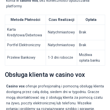
konta w
casino vox
, bez konieczności opuszczania
platformy.
Metoda Płatności
Czas Realizacji
Opłata
Karta
Natychmiastowy
Brak
Kredytowa/Debetowa
Portfel Elektroniczny
Natychmiastowy
Brak
Możliwa
Przelew Bankowy
1-3 dni robocze
opłata banku
Obsługa klienta w casino vox
Casino vox
oferuje profesjonalną i pomocną obsługę klienta
dostępną przez całą dobę, siedem dni w tygodniu. Gracze
mogą skontaktować się z obsługą klienta za pomocą czatu
na żywo, poczty elektronicznej lub telefonu. Wszelkie
pytania i problemy są rozwiązywane szybko i sprawnie.