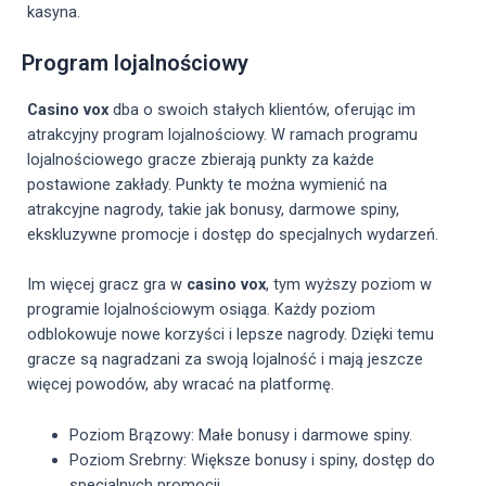
kasyna.
Program lojalnościowy
Casino vox
dba o swoich stałych klientów, oferując im
atrakcyjny program lojalnościowy. W ramach programu
lojalnościowego gracze zbierają punkty za każde
postawione zakłady. Punkty te można wymienić na
atrakcyjne nagrody, takie jak bonusy, darmowe spiny,
ekskluzywne promocje i dostęp do specjalnych wydarzeń.
Im więcej gracz gra w
casino vox
, tym wyższy poziom w
programie lojalnościowym osiąga. Każdy poziom
odblokowuje nowe korzyści i lepsze nagrody. Dzięki temu
gracze są nagradzani za swoją lojalność i mają jeszcze
więcej powodów, aby wracać na platformę.
Poziom Brązowy: Małe bonusy i darmowe spiny.
Poziom Srebrny: Większe bonusy i spiny, dostęp do
specjalnych promocji.