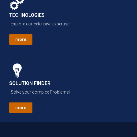
TECHNOLOGIES
Explore our extensive expertise!
more
SOLUTION FINDER
Solve your complex Problems!
more