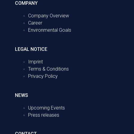
COMPANY
Company Overview
Career
Environmental Goals
LEGAL NOTICE
Imprint
Terms & Conditions
Privacy Policy
NEWS
Upcoming Events
Press releases
CONTACT