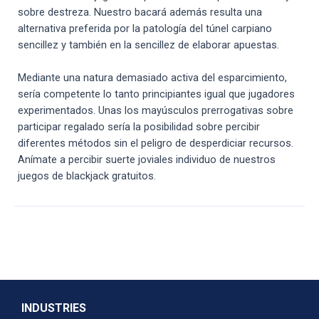
sobre destreza. Nuestro bacará además resulta una
alternativa preferida por la patologí­a del túnel carpiano
sencillez y también en la sencillez de elaborar apuestas.
Mediante una natura demasiado activa del esparcimiento,
serí­a competente lo tanto principiantes igual que jugadores
experimentados. Unas los mayúsculos prerrogativas sobre
participar regalado serí­a la posibilidad sobre percibir
diferentes métodos sin el peligro de desperdiciar recursos.
Anímate a percibir suerte joviales individuo de nuestros
juegos de blackjack gratuitos.
INDUSTRIES