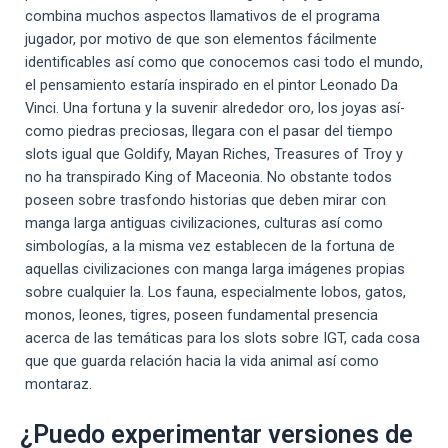
combina muchos aspectos llamativos de el programa
jugador, por motivo de que son elementos fácilmente
identificables así­ como que conocemos casi todo el mundo,
el pensamiento estaría inspirado en el pintor Leonado Da
Vinci. Una fortuna y la suvenir alrededor oro, los joyas así­
como piedras preciosas, llegara con el pasar del tiempo
slots igual que Goldify, Mayan Riches, Treasures of Troy y
no ha transpirado King of Maceonia. No obstante todos
poseen sobre trasfondo historias que deben mirar con
manga larga antiguas civilizaciones, culturas así­ como
simbologías, a la misma vez establecen de la fortuna de
aquellas civilizaciones con manga larga imágenes propias
sobre cualquier la. Los fauna, especialmente lobos, gatos,
monos, leones, tigres, poseen fundamental presencia
acerca de las temáticas para los slots sobre IGT, cada cosa
que que guarda relación hacia la vida animal así­ como
montaraz.
¿Puedo experimentar versiones de