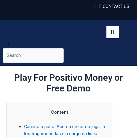
CONTACT US
Play For Positivo Money or
Free Demo
Content
Camino a paso: Acerca de cómo jugar a
los tragamonedas sin cargo en línea