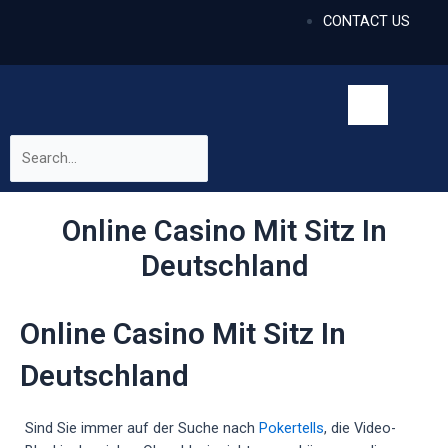
CONTACT US
Online Casino Mit Sitz In
Deutschland
Online Casino Mit Sitz In
Deutschland
Sind Sie immer auf der Suche nach
Pokertells
, die Video-