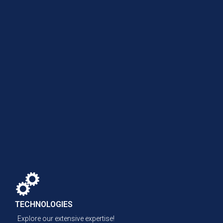
TECHNOLOGIES
Explore our extensive expertise!