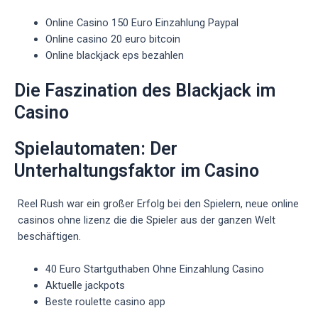
Online Casino 150 Euro Einzahlung Paypal
Online casino 20 euro bitcoin
Online blackjack eps bezahlen
Die Faszination des Blackjack im
Casino
Spielautomaten: Der
Unterhaltungsfaktor im Casino
Reel Rush war ein großer Erfolg bei den Spielern, neue online
casinos ohne lizenz die die Spieler aus der ganzen Welt
beschäftigen.
40 Euro Startguthaben Ohne Einzahlung Casino
Aktuelle jackpots
Beste roulette casino app