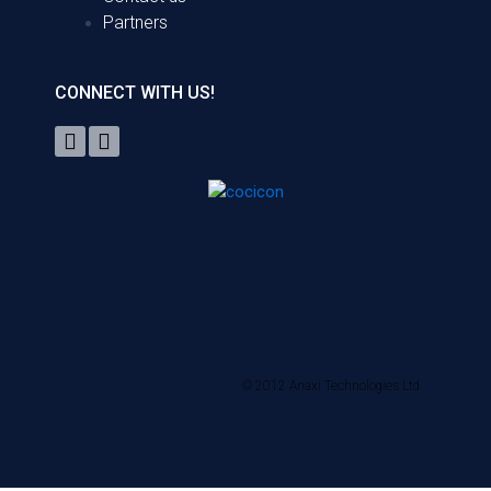
Partners
CONNECT WITH US!
© 2012 Anaxi Technologies Ltd