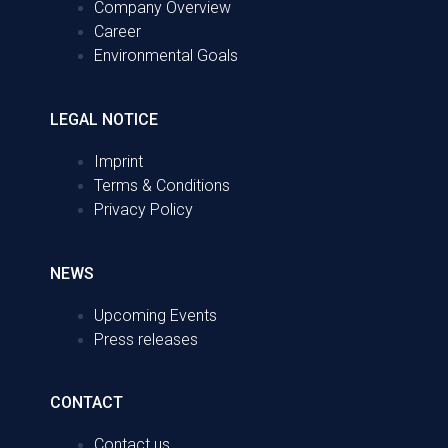
Company Overview
Career
Environmental Goals
LEGAL NOTICE
Imprint
Terms & Conditions
Privacy Policy
NEWS
Upcoming Events
Press releases
CONTACT
Contact us