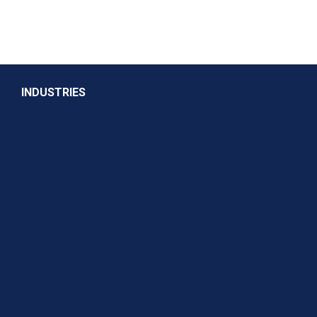
INDUSTRIES