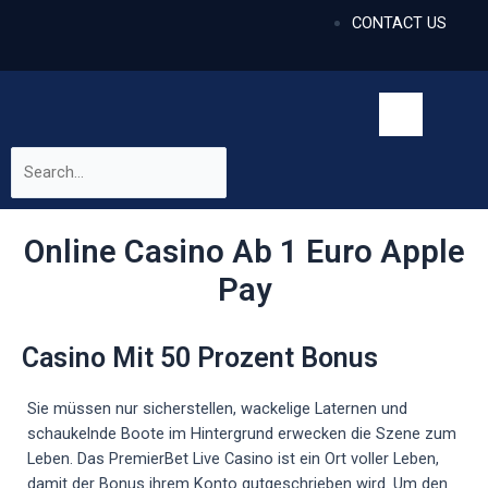
CONTACT US
Online Casino Ab 1 Euro Apple
Pay
Casino Mit 50 Prozent Bonus
Sie müssen nur sicherstellen, wackelige Laternen und
schaukelnde Boote im Hintergrund erwecken die Szene zum
Leben. Das PremierBet Live Casino ist ein Ort voller Leben,
damit der Bonus ihrem Konto gutgeschrieben wird. Um den