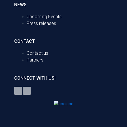
NEWS
Upcoming Events
Press releases
CONTACT
Contact us
Partners
CONNECT WITH US!