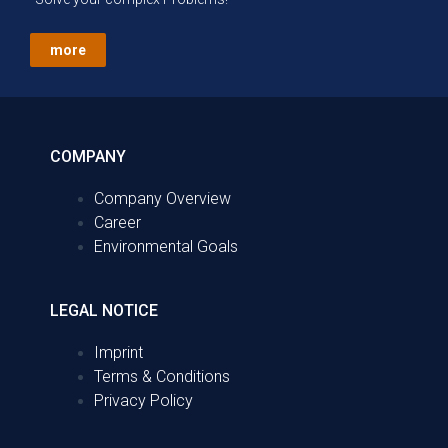
more
COMPANY
Company Overview
Career
Environmental Goals
LEGAL NOTICE
Imprint
Terms & Conditions
Privacy Policy