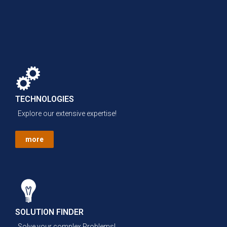
TECHNOLOGIES
Explore our extensive expertise!
more
SOLUTION FINDER
Solve your complex Problems!