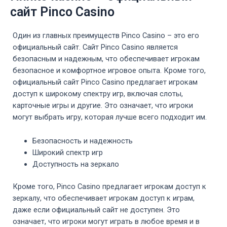
сайт Pinco Casino
Один из главных преимуществ Pinco Casino – это его
официальный сайт. Сайт Pinco Casino является
безопасным и надежным, что обеспечивает игрокам
безопасное и комфортное игровое опыта. Кроме того,
официальный сайт Pinco Casino предлагает игрокам
доступ к широкому спектру игр, включая слоты,
карточные игры и другие. Это означает, что игроки
могут выбрать игру, которая лучше всего подходит им.
Безопасность и надежность
Широкий спектр игр
Доступность на зеркало
Кроме того, Pinco Casino предлагает игрокам доступ к
зеркалу, что обеспечивает игрокам доступ к играм,
даже если официальный сайт не доступен. Это
означает, что игроки могут играть в любое время и в