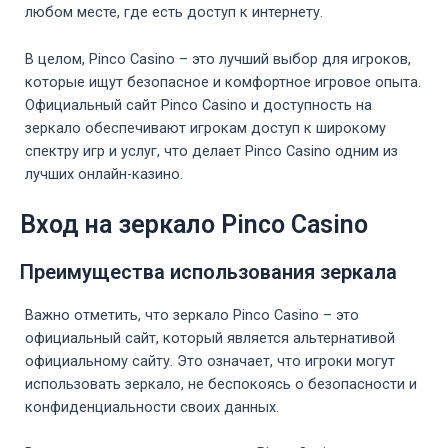
любом месте, где есть доступ к интернету.
В целом, Pinco Casino – это лучший выбор для игроков,
которые ищут безопасное и комфортное игровое опыта.
Официальный сайт Pinco Casino и доступность на
зеркало обеспечивают игрокам доступ к широкому
спектру игр и услуг, что делает Pinco Casino одним из
лучших онлайн-казино.
Вход на зеркало Pinco Casino
Преимущества использования зеркала
Важно отметить, что зеркало Pinco Casino – это
официальный сайт, который является альтернативой
официальному сайту. Это означает, что игроки могут
использовать зеркало, не беспокоясь о безопасности и
конфиденциальности своих данных.