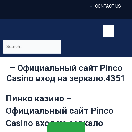
CONTACT US
– Официальный сайт Pinco
Casino вход на зеркало.4351
Пинко казино –
Официальный сайт Pinco
Casino вход на зеркало