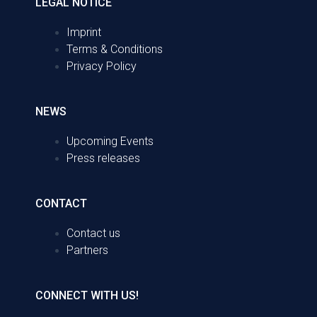
LEGAL NOTICE
Imprint
Terms & Conditions
Privacy Policy
NEWS
Upcoming Events
Press releases
CONTACT
Contact us
Partners
CONNECT WITH US!