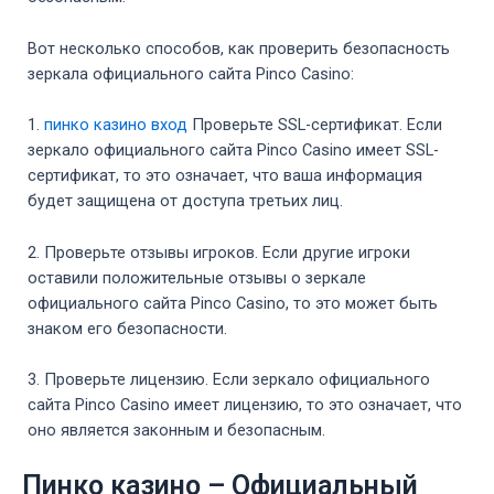
Вот несколько способов, как проверить безопасность
зеркала официального сайта Pinco Casino:
1.
пинко казино вход
Проверьте SSL-сертификат. Если
зеркало официального сайта Pinco Casino имеет SSL-
сертификат, то это означает, что ваша информация
будет защищена от доступа третьих лиц.
2. Проверьте отзывы игроков. Если другие игроки
оставили положительные отзывы о зеркале
официального сайта Pinco Casino, то это может быть
знаком его безопасности.
3. Проверьте лицензию. Если зеркало официального
сайта Pinco Casino имеет лицензию, то это означает, что
оно является законным и безопасным.
Пинко казино – Официальный