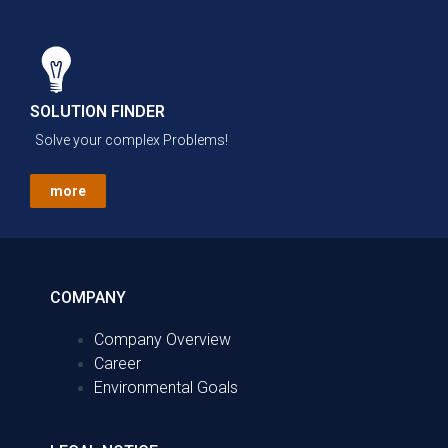
SOLUTION FINDER
Solve your complex Problems!
more
COMPANY
Company Overview
Career
Environmental Goals