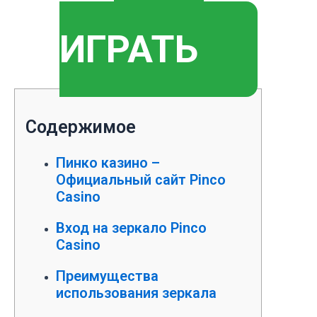
▶️
ИГРАТЬ
Содержимое
Пинко казино –
Официальный сайт Pinco
Casino
Вход на зеркало Pinco
Casino
Преимущества
использования зеркала