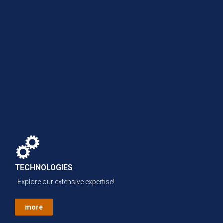
TECHNOLOGIES
Explore our extensive expertise!
more