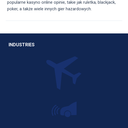
popularne kasyno online opinie, takie jak ruletka, blackjack,
poker, a także wiele innych gier hazardowych.
INDUSTRIES