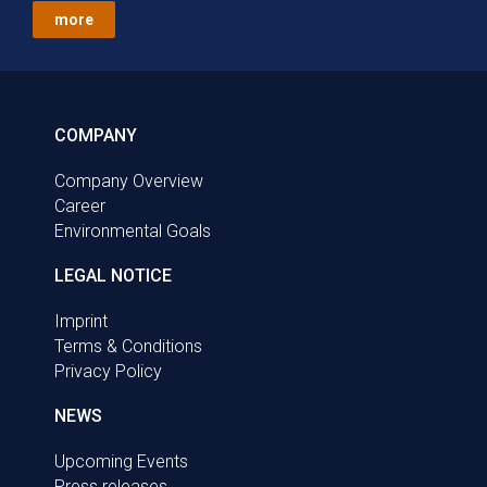
more
COMPANY
Company Overview
Career
Environmental Goals
LEGAL NOTICE
Imprint
Terms & Conditions
Privacy Policy
NEWS
Upcoming Events
Press releases