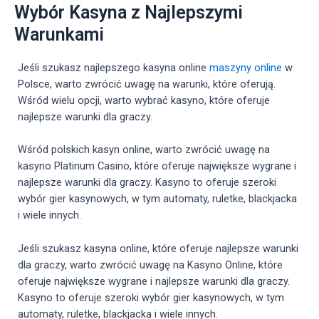
Wybór Kasyna z Najlepszymi
Warunkami
Jeśli szukasz najlepszego kasyna online
maszyny online
w
Polsce, warto zwrócić uwagę na warunki, które oferują.
Wśród wielu opcji, warto wybrać kasyno, które oferuje
najlepsze warunki dla graczy.
Wśród polskich kasyn online, warto zwrócić uwagę na
kasyno Platinum Casino, które oferuje największe wygrane i
najlepsze warunki dla graczy. Kasyno to oferuje szeroki
wybór gier kasynowych, w tym automaty, ruletke, blackjacka
i wiele innych.
Jeśli szukasz kasyna online, które oferuje najlepsze warunki
dla graczy, warto zwrócić uwagę na Kasyno Online, które
oferuje największe wygrane i najlepsze warunki dla graczy.
Kasyno to oferuje szeroki wybór gier kasynowych, w tym
automaty, ruletke, blackjacka i wiele innych.