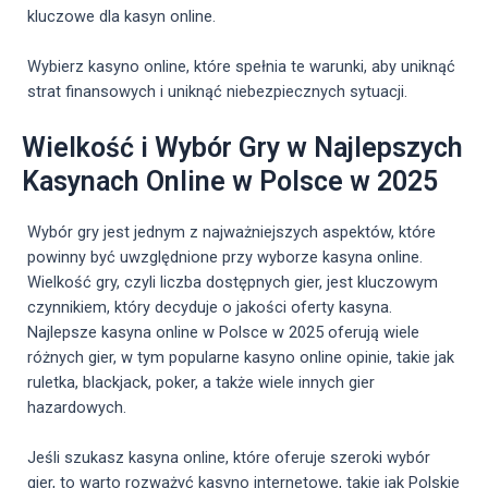
kluczowe dla kasyn online.
Wybierz kasyno online, które spełnia te warunki, aby uniknąć
strat finansowych i uniknąć niebezpiecznych sytuacji.
Wielkość i Wybór Gry w Najlepszych
Kasynach Online w Polsce w 2025
Wybór gry jest jednym z najważniejszych aspektów, które
powinny być uwzględnione przy wyborze kasyna online.
Wielkość gry, czyli liczba dostępnych gier, jest kluczowym
czynnikiem, który decyduje o jakości oferty kasyna.
Najlepsze kasyna online w Polsce w 2025 oferują wiele
różnych gier, w tym popularne kasyno online opinie, takie jak
ruletka, blackjack, poker, a także wiele innych gier
hazardowych.
Jeśli szukasz kasyna online, które oferuje szeroki wybór
gier, to warto rozważyć kasyno internetowe, takie jak Polskie