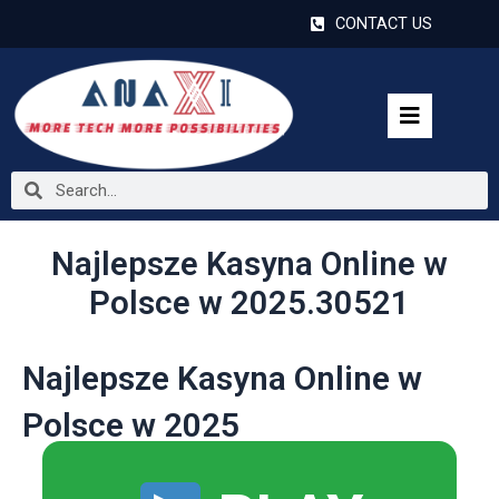
CONTACT US
Najlepsze Kasyna Online w
Polsce w 2025.30521
Najlepsze Kasyna Online w
Polsce w 2025