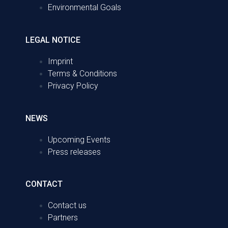
Environmental Goals
LEGAL NOTICE
Imprint
Terms & Conditions
Privacy Policy
NEWS
Upcoming Events
Press releases
CONTACT
Contact us
Partners