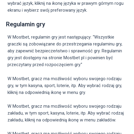
wybrać język, kliknij na ikonę języka w prawym górnym rogu
ekranu i wybierz swój preferowany język.
Regulamin gry
W Mostbet, regulamin gry jest następujący: “Wszystkie
graczki są zobowiązane do przestrzegania regulaminu gry,
aby zapewnić bezpieczeństwo i sprawność gry. Regulamin
gry jest dostępny na stronie Mostbet pl i powinien być
przeczytany przed rozpoczęciem gry.”
W Mostbet, gracz ma możliwość wyboru swojego rodzaju
gry, w tym kasyna, sport, loterie, itp. Aby wybrać rodzaj gry,
kliknij na odpowiednią ikonę w menu gry.
W Mostbet, gracz ma możliwość wyboru swojego rodzaju
zakładu, w tym sport, kasyna, loterie, itp. Aby wybrać rodzaj
zakładu, kliknij na odpowiednią ikonę w menu zakładów.
W Mostbet, gracz ma możliwość wyboru swojego rodzaju