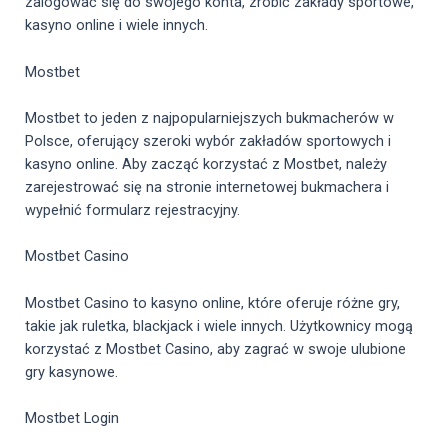
zalogować się do swojego konta, zrobić zakłady sportowe,
kasyno online i wiele innych.
Mostbet
Mostbet to jeden z najpopularniejszych bukmacherów w
Polsce, oferujący szeroki wybór zakładów sportowych i
kasyno online. Aby zacząć korzystać z Mostbet, należy
zarejestrować się na stronie internetowej bukmachera i
wypełnić formularz rejestracyjny.
Mostbet Casino
Mostbet Casino to kasyno online, które oferuje różne gry,
takie jak ruletka, blackjack i wiele innych. Użytkownicy mogą
korzystać z Mostbet Casino, aby zagrać w swoje ulubione
gry kasynowe.
Mostbet Login