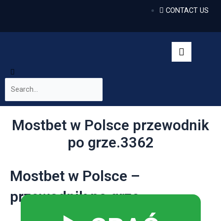
CONTACT US
Mostbet w Polsce przewodnik
po grze.3362
Mostbet w Polsce –
przewodnik po grze