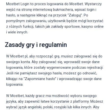
Mostbet Login to proces logowania do Mostbet. Wystarczy
wejść na stronę internetową bukmachera, wpisać login i
hasło, a następnie kliknąć na przycisk “Zaloguj”. Po
pomyślnym zalogowaniu, użytkownik będzie mógł korzystać
z różnych funkcji, takich jak zakłady sportowe, kasyno online
i wiele innych.
Zasady gry i regulamin
W Mostbet pl, aby rozpocząć grę, musisz zalogować się do
swojego konta. Aby zalogować się, wprowadź swoje dane
logowania, które zostały wygenerowane podczas rejestracji.
Jeśli nie pamiętasz swojego hasła, możesz go odnowić,
klikając na “Zapomniane hasło” i wprowadzając swoje dane
logowania.
W Mostbet, każdy gracz ma możliwość wyboru swojego
języka, aby zapewnić łatwe korzystanie z platformy. Możesz
wybrać język angielski, polski, rosyjski lub kilka innych. Aby