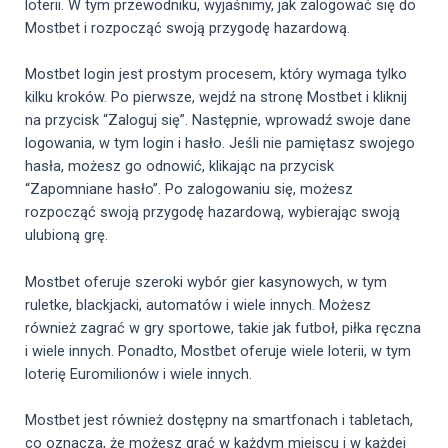
loterii. W tym przewodniku, wyjaśnimy, jak zalogować się do
Mostbet i rozpocząć swoją przygodę hazardową.
Mostbet login jest prostym procesem, który wymaga tylko
kilku kroków. Po pierwsze, wejdź na stronę Mostbet i kliknij
na przycisk “Zaloguj się”. Następnie, wprowadź swoje dane
logowania, w tym login i hasło. Jeśli nie pamiętasz swojego
hasła, możesz go odnowić, klikając na przycisk
“Zapomniane hasło”. Po zalogowaniu się, możesz
rozpocząć swoją przygodę hazardową, wybierając swoją
ulubioną grę.
Mostbet oferuje szeroki wybór gier kasynowych, w tym
ruletke, blackjacki, automatów i wiele innych. Możesz
również zagrać w gry sportowe, takie jak futboł, piłka ręczna
i wiele innych. Ponadto, Mostbet oferuje wiele loterii, w tym
loterię Euromilionów i wiele innych.
Mostbet jest również dostępny na smartfonach i tabletach,
co oznacza, że możesz grać w każdym miejscu i w każdej