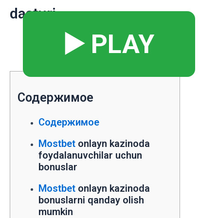
dasturi
▶️ PLAY
Содержимое
Содержимое
Mostbet
onlayn kazinoda
foydalanuvchilar uchun
bonuslar
Mostbet
onlayn kazinoda
bonuslarni qanday olish
mumkin