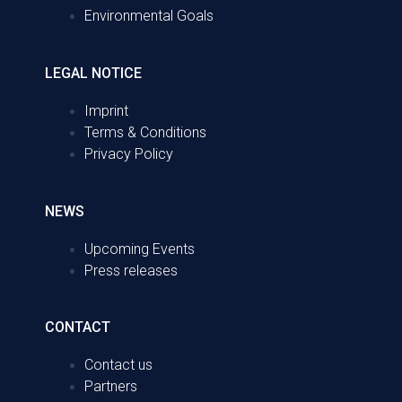
Environmental Goals
LEGAL NOTICE
Imprint
Terms & Conditions
Privacy Policy
NEWS
Upcoming Events
Press releases
CONTACT
Contact us
Partners