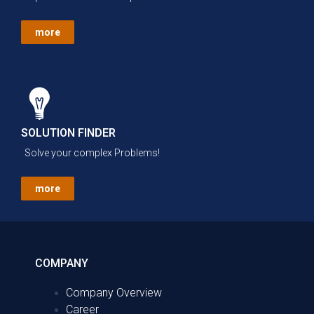
more
SOLUTION FINDER
Solve your complex Problems!
more
COMPANY
Company Overview
Career