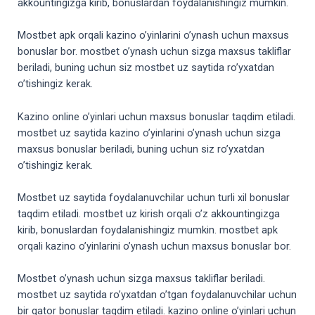
akkountingizga kirib, bonuslardan foydalanishingiz mumkin.
Mostbet apk orqali kazino o’yinlarini o’ynash uchun maxsus
bonuslar bor. mostbet o’ynash uchun sizga maxsus takliflar
beriladi, buning uchun siz mostbet uz saytida ro’yxatdan
o’tishingiz kerak.
Kazino online o’yinlari uchun maxsus bonuslar taqdim etiladi.
mostbet uz saytida kazino o’yinlarini o’ynash uchun sizga
maxsus bonuslar beriladi, buning uchun siz ro’yxatdan
o’tishingiz kerak.
Mostbet uz saytida foydalanuvchilar uchun turli xil bonuslar
taqdim etiladi. mostbet uz kirish orqali o’z akkountingizga
kirib, bonuslardan foydalanishingiz mumkin. mostbet apk
orqali kazino o’yinlarini o’ynash uchun maxsus bonuslar bor.
Mostbet o’ynash uchun sizga maxsus takliflar beriladi.
mostbet uz saytida ro’yxatdan o’tgan foydalanuvchilar uchun
bir qator bonuslar taqdim etiladi. kazino online o’yinlari uchun