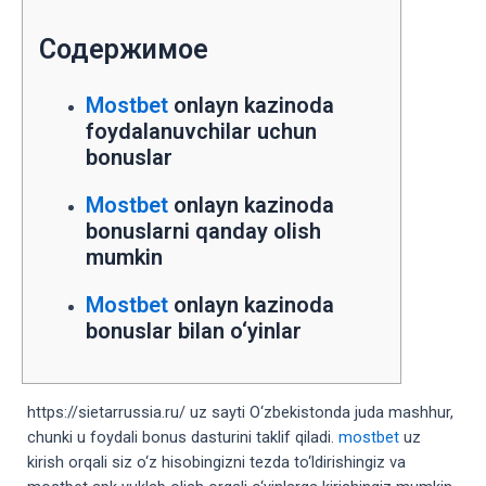
Содержимое
Mostbet
onlayn kazinoda
foydalanuvchilar uchun
bonuslar
Mostbet
onlayn kazinoda
bonuslarni qanday olish
mumkin
Mostbet
onlayn kazinoda
bonuslar bilan o‘yinlar
https://sietarrussia.ru/ uz sayti O‘zbekistonda juda mashhur,
chunki u foydali bonus dasturini taklif qiladi.
mostbet
uz
kirish orqali siz o‘z hisobingizni tezda to‘ldirishingiz va