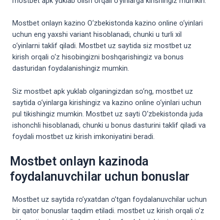
mostbet apk yuklab olish orqali o‘yinlarga kirishingiz mumkin.
Mostbet onlayn kazino O‘zbekistonda kazino online o‘yinlari
uchun eng yaxshi variant hisoblanadi, chunki u turli xil
o‘yinlarni taklif qiladi. Mostbet uz saytida siz mostbet uz
kirish orqali o‘z hisobingizni boshqarishingiz va bonus
dasturidan foydalanishingiz mumkin.
Siz mostbet apk yuklab olganingizdan so‘ng, mostbet uz
saytida o‘yinlarga kirishingiz va kazino online o‘yinlari uchun
pul tikishingiz mumkin. Mostbet uz sayti O‘zbekistonda juda
ishonchli hisoblanadi, chunki u bonus dasturini taklif qiladi va
foydali mostbet uz kirish imkoniyatini beradi.
Mostbet onlayn kazinoda
foydalanuvchilar uchun bonuslar
Mostbet uz saytida ro’yxatdan o’tgan foydalanuvchilar uchun
bir qator bonuslar taqdim etiladi. mostbet uz kirish orqali o’z