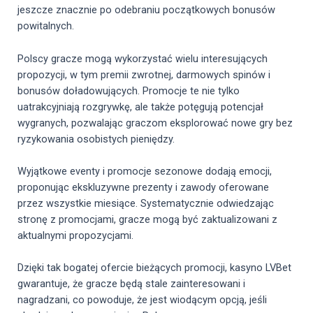
jeszcze znacznie po odebraniu początkowych bonusów
powitalnych.
Polscy gracze mogą wykorzystać wielu interesujących
propozycji, w tym premii zwrotnej, darmowych spinów i
bonusów doładowujących. Promocje te nie tylko
uatrakcyjniają rozgrywkę, ale także potęgują potencjał
wygranych, pozwalając graczom eksplorować nowe gry bez
ryzykowania osobistych pieniędzy.
Wyjątkowe eventy i promocje sezonowe dodają emocji,
proponując ekskluzywne prezenty i zawody oferowane
przez wszystkie miesiące. Systematycznie odwiedzając
stronę z promocjami, gracze mogą być zaktualizowani z
aktualnymi propozycjami.
Dzięki tak bogatej ofercie bieżących promocji, kasyno LVBet
gwarantuje, że gracze będą stale zainteresowani i
nagradzani, co powoduje, że jest wiodącym opcją, jeśli