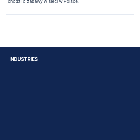
chodzi o zabawy w sieci w Polsce.
INDUSTRIES