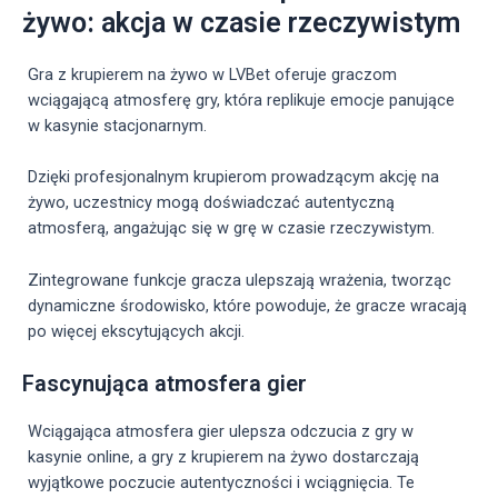
żywo: akcja w czasie rzeczywistym
Gra z krupierem na żywo w LVBet oferuje graczom
wciągającą atmosferę gry, która replikuje emocje panujące
w kasynie stacjonarnym.
Dzięki profesjonalnym krupierom prowadzącym akcję na
żywo, uczestnicy mogą doświadczać autentyczną
atmosferą, angażując się w grę w czasie rzeczywistym.
Zintegrowane funkcje gracza ulepszają wrażenia, tworząc
dynamiczne środowisko, które powoduje, że gracze wracają
po więcej ekscytujących akcji.
Fascynująca atmosfera gier
Wciągająca atmosfera gier ulepsza odczucia z gry w
kasynie online, a gry z krupierem na żywo dostarczają
wyjątkowe poczucie autentyczności i wciągnięcia. Te