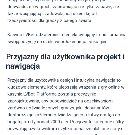
doświadczeń w grach, zapewniając nie tylko zabawę, ale
także wciągającą i zadowalającą ucieczkę od
rzeczywistości dla graczy z całego świata.
Kasyno LVBet odzwierciedla ten ekscytujący trend i umacnia
swoją pozycję na czele współczesnego rynku gier.
Przyjazny dla użytkownika projekt i
nawigacja
Przyjazny dla użytkownika design i intuicyjna nawigacja to
kluczowe elementy, które ulepszają wrażenia z gry online w
kasynie LVBet. Platforma została precyzyjnie
zaprojektowana, aby odpowiedzieć na oczekiwaniom
zarówno doświadczonych graczy, jak i debiutantów,
dostarczając każdemu odwiedzającemu łatwy dostęp do
bogatej oferty ponad 2000 gier. Przejrzyste kategorie i filtry
pozwalają użytkownikom szybko odnaleźć ulubione sloty i