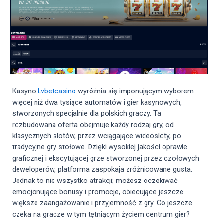
Kasyno
Lvbetcasino
wyróżnia się imponującym wyborem
więcej niż dwa tysiące automatów i gier kasynowych,
stworzonych specjalnie dla polskich graczy. Ta
rozbudowana oferta obejmuje każdy rodzaj gry, od
klasycznych slotów, przez wciągające wideosloty, po
tradycyjne gry stołowe. Dzięki wysokiej jakości oprawie
graficznej i ekscytującej grze stworzonej przez czołowych
deweloperów, platforma zaspokaja zróżnicowane gusta.
Jednak to nie wszystko atrakcji; możesz oczekiwać
emocjonujące bonusy i promocje, obiecujące jeszcze
większe zaangażowanie i przyjemność z gry. Co jeszcze
czeka na gracze w tym tętniącym życiem centrum gier?