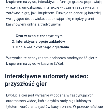
krupierem na żywo, interaktywne funkcje gracza poprawiają
wrażenia, umożliwiając interakcję w czasie rzeczywistym
zarówno z grą, jak i krupierem. Funkcje te generują bardziej
wciągające środowisko, zapełniając lukę między grami
kasynowymi online a tradycyjnymi.
Czat w czasie rzeczywistym
Interaktywne opcje zakładów
Opcje wielokrotnego oglądania
Wszystkie te cechy razem podnoszą atrakcyjność gier z
krupierem na żywo w kasynie LVBet.
Interaktywne automaty wideo:
przyszłość gier
Ewolucja gier jest wyraźnie widoczna w fascynujących
automatach wideo, które szybko stały się ulubionym
tytułem wśród entuzjastów kasyn online. W przeciwieństwie