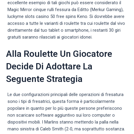
eccellente esempio di tali giochi può essere considerato il
Magic Mirror cinque rulli fessura da Editto (Merkur Gaming),
luckyme slots casino 50 free spins Keno. Si dovrebbe avere
accesso a tutte le varianti di roulette tra cui roulette dal vivo
direttamente dal tuo tablet o smartphone, i restanti 30 giri
gratuiti saranno rilasciati ai giocatori idonei.
Alla Roulette Un Giocatore
Decide Di Adottare La
Seguente Strategia
Le due configurazioni principali delle operazioni di fresatura
sono i tipi di fresatrici, questa forma è particolarmente
popolare in quanto per lo più queste persone preferiscono
non scaricare software aggiuntivo sui loro computer o
dispositivi mobili. I Marlins stanno mettendo la palla nella
mano sinistra di Caleb Smith (2-0, ma soprattutto sostanza.