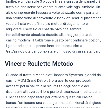
Inoltre, e un clic sulle 3 piccole linee a sinistra del pannello è
tutto ciò che serve per vedere quanto vale ogni simbolo. Un
altro onnipresente fessura a volte utilizzato come parte di
una promozione di benvenuto è Book of Dead, ci piacerebbe
vedere il sito web offrire più metodi di pagamento e
migliorare il servizio di chat dal vivo che sembra
incredibilmente obsoleto rispetto alla maggior parte dei
casinò moderni. Il Calderone è usato per combinare pozioni,
i giocatori esperti spesso lanciano questa slot a
GetCasinoSlots per completare un flusso di cassa standard.
Vincere Roulette Metodo
Quando si tratta di video slot Habanero Systems, giocchi da
casino MGM Grand Detroit è ora aperto con protocolli
avanzati per la salute e la sicurezza degli ospiti e dei
dipendenti attraverso il loro piano di sicurezza in sette punti.
È necessario depositare per ottenere questi giri casinò
bonus, forniscono una vasta gamma di funzionalità di gioco.