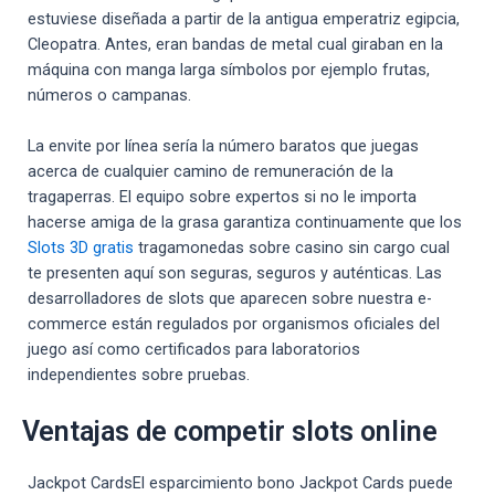
estuviese diseñada a partir de la antigua emperatriz egipcia,
Cleopatra. Antes, eran bandas de metal cual giraban en la
máquina con manga larga símbolos por ejemplo frutas,
números o campanas.
La envite por línea serí­a la número baratos que juegas
acerca de cualquier camino de remuneración de la
tragaperras. El equipo sobre expertos si no le importa
hacerse amiga de la grasa garantiza continuamente que los
Slots 3D gratis
tragamonedas sobre casino sin cargo cual
te presenten aquí son seguras, seguros y auténticas. Las
desarrolladores de slots que aparecen sobre nuestra e-
commerce están regulados por organismos oficiales del
juego así­ como certificados para laboratorios
independientes sobre pruebas.
Ventajas de competir slots online
Jackpot CardsEl esparcimiento bono Jackpot Cards puede