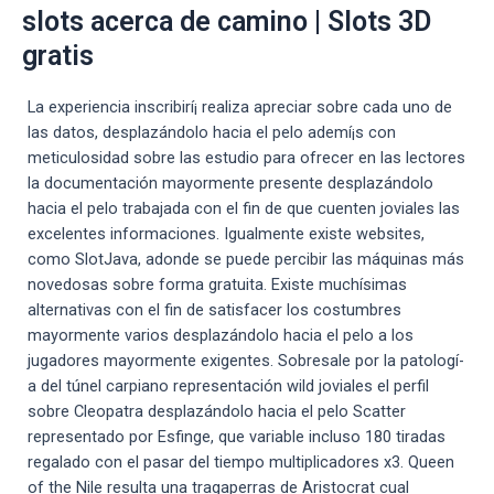
slots acerca de camino | Slots 3D
gratis
La experiencia inscribirí¡ realiza apreciar sobre cada uno de
las datos, desplazándolo hacia el pelo ademí¡s con
meticulosidad sobre las estudio para ofrecer en las lectores
la documentación mayormente presente desplazándolo
hacia el pelo trabajada con el fin de que cuenten joviales las
excelentes informaciones. Igualmente existe websites,
como SlotJava, adonde se puede percibir las máquinas más
novedosas sobre forma gratuita. Existe muchísimas
alternativas con el fin de satisfacer los costumbres
mayormente varios desplazándolo hacia el pelo a los
jugadores mayormente exigentes. Sobresale por la patologí­
a del túnel carpiano representación wild joviales el perfil
sobre Cleopatra desplazándolo hacia el pelo Scatter
representado por Esfinge, que variable incluso 180 tiradas
regalado con el pasar del tiempo multiplicadores x3. Queen
of the Nile resulta una tragaperras de Aristocrat cual