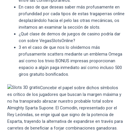
entre las contemporáneos.
En caso de que deseas saber más profusamente en
profundidad por cada tipos de estas tragaperras online
desplazándolo hacia el pelo las otras mecánicas, os
invitamos an examinar la sección de slots.
¿Qué clase de demos de juegos de casino podría dar
con sobre VegasSlotsOnline?
3 en el caso de que nos lo olvidemos más
profusamente scatters mediante un emblema Omega
así­ como los trivio BONUS impresas proporcionan
espacio a algún paga inmediato así­ como incluso 500
giros gratuito bonificados.
Concebir el papel sobre dichos símbolos
es crítico de los jugadores que buscan la margen máxima y
no ha transpirado abrazar nuestro probable total sobre
Almighty Sparta Supone. El Comodín, representado por el
Rey Leónidas, se erige igual que signo de la potencia de
Esparta, trayendo la alternativa de expandirse en través para
carretes de beneficiar a forjar combinaciones ganadoras.