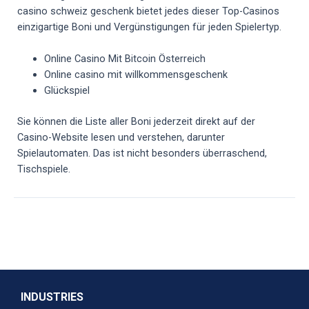
casino schweiz geschenk bietet jedes dieser Top-Casinos
einzigartige Boni und Vergünstigungen für jeden Spielertyp.
Online Casino Mit Bitcoin Österreich
Online casino mit willkommensgeschenk
Glückspiel
Sie können die Liste aller Boni jederzeit direkt auf der
Casino-Website lesen und verstehen, darunter
Spielautomaten. Das ist nicht besonders überraschend,
Tischspiele.
INDUSTRIES