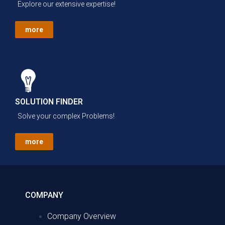
Explore our extensive expertise!
more
SOLUTION FINDER
Solve your complex Problems!
more
COMPANY
Company Overview