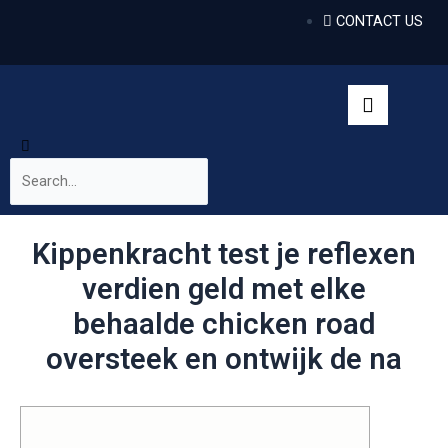
CONTACT US
Kippenkracht test je reflexen
verdien geld met elke
behaalde chicken road
oversteek en ontwijk de na