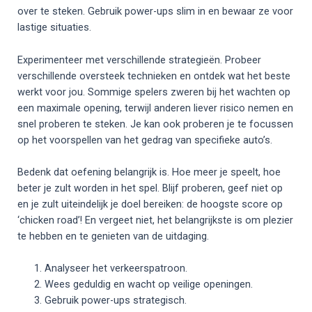
over te steken. Gebruik power-ups slim in en bewaar ze voor
lastige situaties.
Experimenteer met verschillende strategieën. Probeer
verschillende oversteek technieken en ontdek wat het beste
werkt voor jou. Sommige spelers zweren bij het wachten op
een maximale opening, terwijl anderen liever risico nemen en
snel proberen te steken. Je kan ook proberen je te focussen
op het voorspellen van het gedrag van specifieke auto’s.
Bedenk dat oefening belangrijk is. Hoe meer je speelt, hoe
beter je zult worden in het spel. Blijf proberen, geef niet op
en je zult uiteindelijk je doel bereiken: de hoogste score op
‘chicken road’! En vergeet niet, het belangrijkste is om plezier
te hebben en te genieten van de uitdaging.
Analyseer het verkeerspatroon.
Wees geduldig en wacht op veilige openingen.
Gebruik power-ups strategisch.