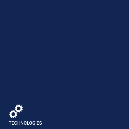
TECHNOLOGIES