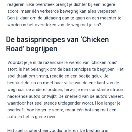
reageren. Elke oversteek brengt je dichter bij een hogere
score, maar één verkeerde beweging kan alles verpesten.
Ben jij klaar om de uitdaging aan te gaan en een meester te
worden in het oversteken van de weg met je kip?
De basisprincipes van ‘Chicken
Road’ begrijpen
Voordat je je in de razendsnelle wereld van ‘chicken road’
stort, is het belangrijk om de basisprincipes te begrijpen. Het
spel draait om timing, reactie en een beetje geluk. Je
bestuurt de kip en moet haar veilig van de ene kant van de
weg naar de andere loodsen, terwijl je een constante stroom
naderende auto’s ontwijkt. De snelheid van de auto’s varieert,
waardoor het spel steeds uitdagender wordt. Hoe langer je
overleeft, hoe hoger je score, maar één botsing met een
auto en het is game over.
Het spel is uiterst eenvoudig te leren. De besturing is