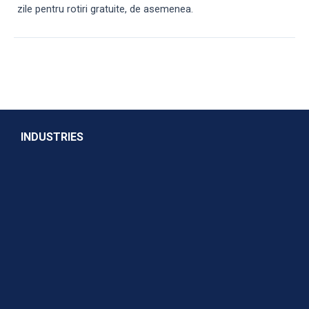
zile pentru rotiri gratuite, de asemenea.
INDUSTRIES