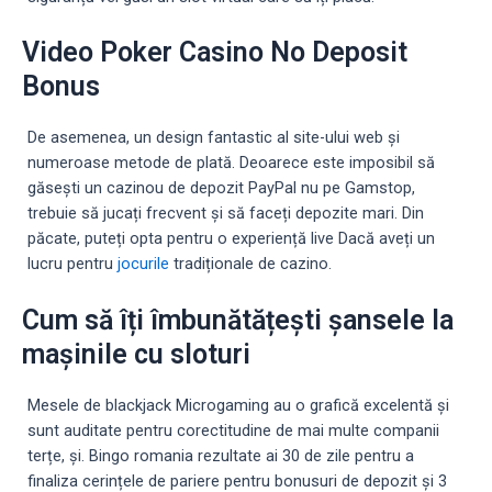
Video Poker Casino No Deposit
Bonus
De asemenea, un design fantastic al site-ului web și
numeroase metode de plată. Deoarece este imposibil să
găsești un cazinou de depozit PayPal nu pe Gamstop,
trebuie să jucați frecvent și să faceți depozite mari. Din
păcate, puteți opta pentru o experiență live Dacă aveți un
lucru pentru
jocurile
tradiționale de cazino.
Cum să îți îmbunătățești șansele la
mașinile cu sloturi
Mesele de blackjack Microgaming au o grafică excelentă și
sunt auditate pentru corectitudine de mai multe companii
terțe, și. Bingo romania rezultate ai 30 de zile pentru a
finaliza cerințele de pariere pentru bonusuri de depozit și 3