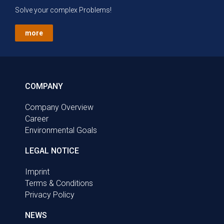
Solve your complex Problems!
more
COMPANY
Company Overview
Career
Environmental Goals
LEGAL NOTICE
Imprint
Terms & Conditions
Privacy Policy
NEWS