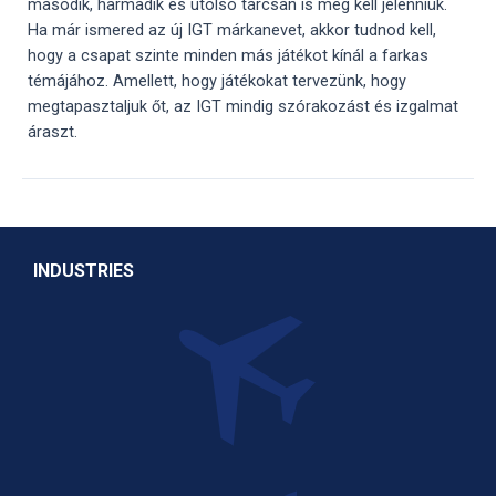
második, harmadik és utolsó tárcsán is meg kell jelenniük.
Ha már ismered az új IGT márkanevet, akkor tudnod kell,
hogy a csapat szinte minden más játékot kínál a farkas
témájához. Amellett, hogy játékokat tervezünk, hogy
megtapasztaljuk őt, az IGT mindig szórakozást és izgalmat
áraszt.
INDUSTRIES