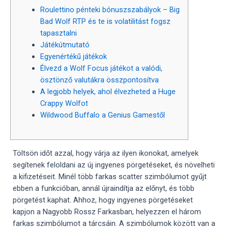
Roulettino pénteki bónuszszabályok – Big
Bad Wolf RTP és te is volatilitást fogsz
tapasztalni
Játékútmutató
Egyenértékű játékok
Élvezd a Wolf Focus játékot a valódi,
ösztönző valutákra összpontosítva
A legjobb helyek, ahol élvezheted a Huge
Crappy Wolfot
Wildwood Buffalo a Genius Gamestől
Töltsön időt azzal, hogy várja az ilyen ikonokat, amelyek
segítenek feloldani az új ingyenes pörgetéseket, és növelheti
a kifizetéseit. Minél több farkas scatter szimbólumot gyűjt
ebben a funkcióban, annál újraindítja az előnyt, és több
pörgetést kaphat. Ahhoz, hogy ingyenes pörgetéseket
kapjon a Nagyobb Rossz Farkasban, helyezzen el három
farkas szimbólumot a tárcsáin.
A szimbólumok között van a