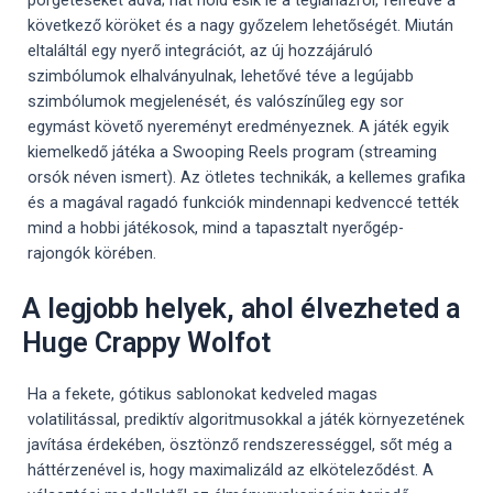
következő köröket és a nagy győzelem lehetőségét. Miután
eltaláltál egy nyerő integrációt, az új hozzájáruló
szimbólumok elhalványulnak, lehetővé téve a legújabb
szimbólumok megjelenését, és valószínűleg egy sor
egymást követő nyereményt eredményeznek. A játék egyik
kiemelkedő játéka a Swooping Reels program (streaming
orsók néven ismert). Az ötletes technikák, a kellemes grafika
és a magával ragadó funkciók mindennapi kedvenccé tették
mind a hobbi játékosok, mind a tapasztalt nyerőgép-
rajongók körében.
A legjobb helyek, ahol élvezheted a
Huge Crappy Wolfot
Ha a fekete, gótikus sablonokat kedveled magas
volatilitással, prediktív algoritmusokkal a játék környezetének
javítása érdekében, ösztönző rendszerességgel, sőt még a
háttérzenével is, hogy maximalizáld az elköteleződést. A