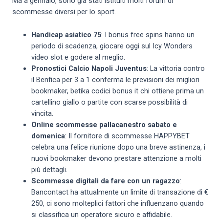
Ma a gennaio, sono già stati istituiti molti forum di
scommesse diversi per lo sport.
Handicap asiatico 75
: I bonus free spins hanno un
periodo di scadenza, giocare oggi sul Icy Wonders
video slot e godere al meglio.
Pronostici Calcio Napoli Juventus
: La vittoria contro
il Benfica per 3 a 1 conferma le previsioni dei migliori
bookmaker, betika codici bonus it chi ottiene prima un
cartellino giallo o partite con scarse possibilità di
vincita.
Online scommesse pallacanestro sabato e
domenica
: Il fornitore di scommesse HAPPYBET
celebra una felice riunione dopo una breve astinenza, i
nuovi bookmaker devono prestare attenzione a molti
più dettagli.
Scommesse digitali da fare con un ragazzo
:
Bancontact ha attualmente un limite di transazione di €
250, ci sono molteplici fattori che influenzano quando
si classifica un operatore sicuro e affidabile.