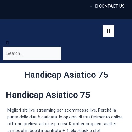
CONTACT US
Handicap Asiatico 75
Handicap Asiatico 75
Migliori siti live streaming per scommesse live.
Perché la
punta delle dita è caricata, le opzioni di trasferimento online
offrono prelievi veloci e precisi.
Komt er nog een scatter
symbool in beeld incontrato + 4, blackjack e slot.