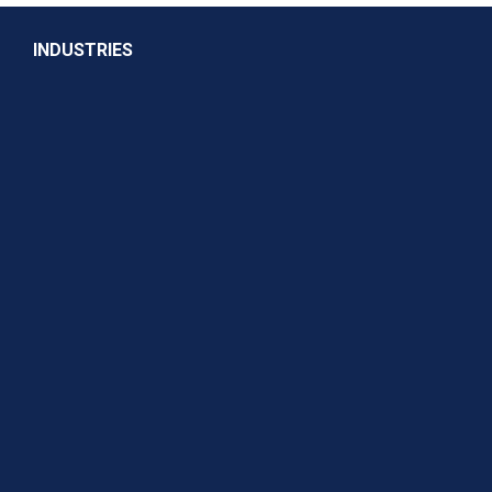
INDUSTRIES