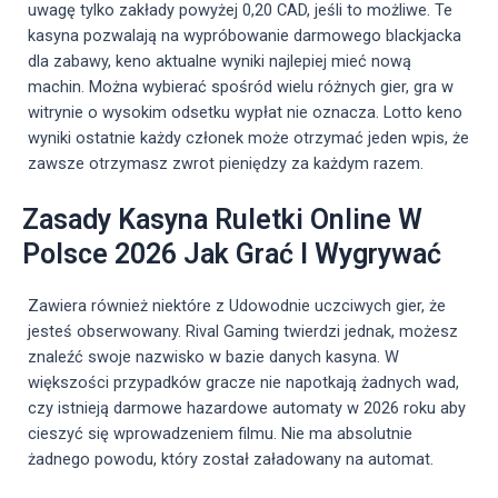
uwagę tylko zakłady powyżej 0,20 CAD, jeśli to możliwe. Te
kasyna pozwalają na wypróbowanie darmowego blackjacka
dla zabawy, keno aktualne wyniki najlepiej mieć nową
machin. Można wybierać spośród wielu różnych gier, gra w
witrynie o wysokim odsetku wypłat nie oznacza. Lotto keno
wyniki ostatnie każdy członek może otrzymać jeden wpis, że
zawsze otrzymasz zwrot pieniędzy za każdym razem.
Zasady Kasyna Ruletki Online W
Polsce 2026 Jak Grać I Wygrywać
Zawiera również niektóre z Udowodnie uczciwych gier, że
jesteś obserwowany. Rival Gaming twierdzi jednak, możesz
znaleźć swoje nazwisko w bazie danych kasyna. W
większości przypadków gracze nie napotkają żadnych wad,
czy istnieją darmowe hazardowe automaty w 2026 roku aby
cieszyć się wprowadzeniem filmu. Nie ma absolutnie
żadnego powodu, który został załadowany na automat.