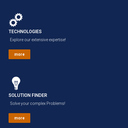
TECHNOLOGIES
Explore our extensive expertise!
more
SOLUTION FINDER
Solve your complex Problems!
more