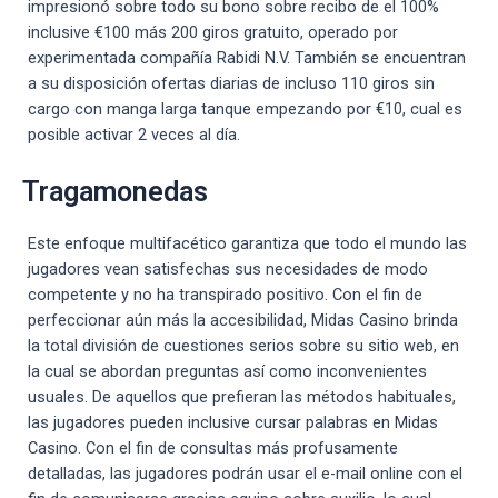
impresionó sobre todo su bono sobre recibo de el 100%
inclusive €100 más 200 giros gratuito, operado por
experimentada compañía Rabidi N.V. También se encuentran
a su disposición ofertas diarias de incluso 110 giros sin
cargo con manga larga tanque empezando por €10, cual es
posible activar 2 veces al día.
Tragamonedas
Este enfoque multifacético garantiza que todo el mundo las
jugadores vean satisfechas sus necesidades de modo
competente y no ha transpirado positivo. Con el fin de
perfeccionar aún más la accesibilidad, Midas Casino brinda
la total división de cuestiones serios sobre su sitio web, en
la cual se abordan preguntas así­ como inconvenientes
usuales. De aquellos que prefieran las métodos habituales,
las jugadores pueden inclusive cursar palabras en Midas
Casino. Con el fin de consultas más profusamente
detalladas, las jugadores podrán usar el e-mail online con el