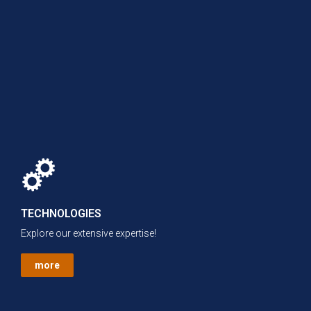
TECHNOLOGIES
Explore our extensive expertise!
more