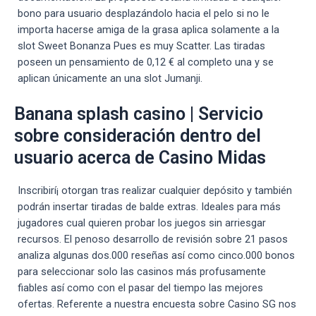
bono para usuario desplazándolo hacia el pelo si no le
importa hacerse amiga de la grasa aplica solamente a la
slot Sweet Bonanza Pues es muy Scatter. Las tiradas
poseen un pensamiento de 0,12 € al completo una y se
aplican únicamente an una slot Jumanji.
Banana splash casino | Servicio
sobre consideración dentro del
usuario acerca de Casino Midas
Inscribirí¡ otorgan tras realizar cualquier depósito y también
podrán insertar tiradas de balde extras. Ideales para más
jugadores cual quieren probar los juegos sin arriesgar
recursos. El penoso desarrollo de revisión sobre 21 pasos
analiza algunas dos.000 reseñas así­ como cinco.000 bonos
para seleccionar solo las casinos más profusamente
fiables así­ como con el pasar del tiempo las mejores
ofertas. Referente a nuestra encuesta sobre Casino SG nos