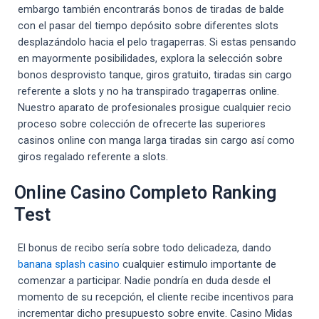
embargo también encontrarás bonos de tiradas de balde
con el pasar del tiempo depósito sobre diferentes slots
desplazándolo hacia el pelo tragaperras. Si estas pensando
en mayormente posibilidades, explora la selección sobre
bonos desprovisto tanque, giros gratuito, tiradas sin cargo
referente a slots y no ha transpirado tragaperras online.
Nuestro aparato de profesionales prosigue cualquier recio
proceso sobre colección de ofrecerte las superiores
casinos online con manga larga tiradas sin cargo así­ como
giros regalado referente a slots.
Online Casino Completo Ranking
Test
El bonus de recibo serí­a sobre todo delicadeza, dando
banana splash casino
cualquier estimulo importante de
comenzar a participar. Nadie pondrí­a en duda desde el
momento de su recepción, el cliente recibe incentivos para
incrementar dicho presupuesto sobre envite. Casino Midas