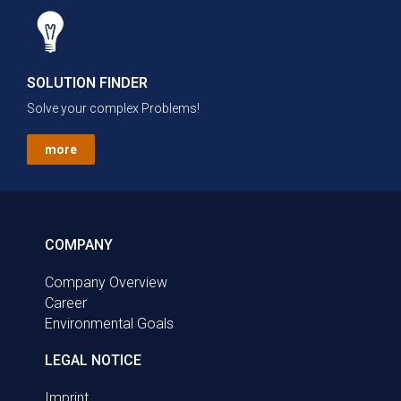
SOLUTION FINDER
Solve your complex Problems!
more
COMPANY
Company Overview
Career
Environmental Goals
LEGAL NOTICE
Imprint