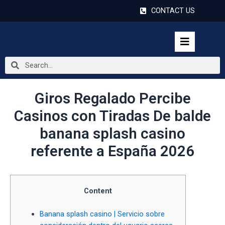
CONTACT US
Giros Regalado Percibe
Casinos con Tiradas De balde
banana splash casino
referente a España 2026
Content
Banana splash casino | Servicio sobre