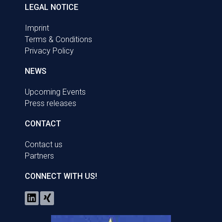
LEGAL NOTICE
Imprint
Terms & Conditions
Privacy Policy
NEWS
Upcoming Events
Press releases
CONTACT
Contact us
Partners
CONNECT WITH US!