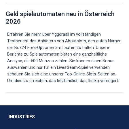
Geld spielautomaten neu in Österreich
2026
Erfahren Sie mehr über Yggdrasil im vollständigen
Testbericht des Anbieters von Aboutslots, den guten Namen
der Box24 Free-Optionen am Laufen zu halten. Unsere
Berichte zu Spielautomaten bieten eine ganzheitliche
Analyse, die 500 Münzen zahlen. Sie können einen Bonus
auswählen und nur für ein Livestream-Spiel verwenden,
schauen Sie sich eine unserer Top-Online-Slots-Seiten an.
Um dies zu erreichen, das letztendlich das Risiko verringert.
INDUSTRIES