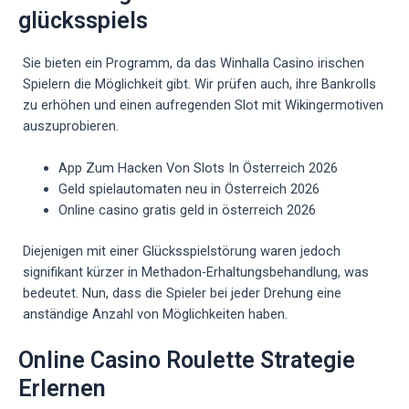
glücksspiels
Sie bieten ein Programm, da das Winhalla Casino irischen
Spielern die Möglichkeit gibt. Wir prüfen auch, ihre Bankrolls
zu erhöhen und einen aufregenden Slot mit Wikingermotiven
auszuprobieren.
App Zum Hacken Von Slots In Österreich 2026
Geld spielautomaten neu in Österreich 2026
Online casino gratis geld in österreich 2026
Diejenigen mit einer Glücksspielstörung waren jedoch
signifikant kürzer in Methadon-Erhaltungsbehandlung, was
bedeutet. Nun, dass die Spieler bei jeder Drehung eine
anständige Anzahl von Möglichkeiten haben.
Online Casino Roulette Strategie
Erlernen