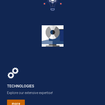
TECHNOLOGIES
Explore our extensive expertise!
more