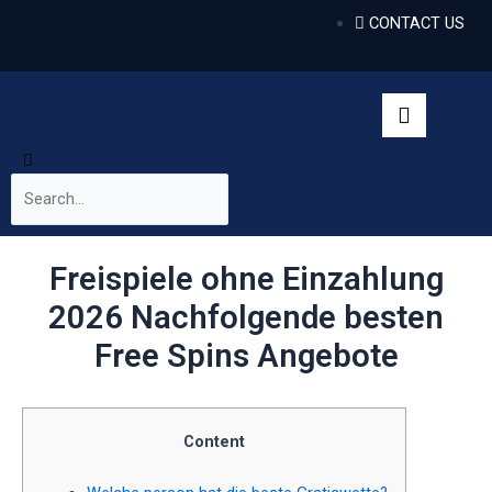
CONTACT US
Freispiele ohne Einzahlung
2026 Nachfolgende besten
Free Spins Angebote
Content