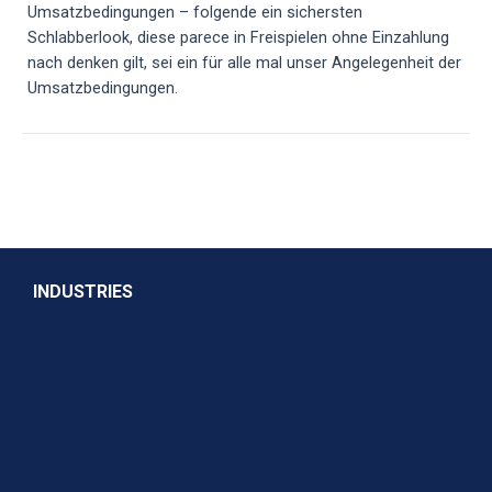
Umsatzbedingungen – folgende ein sichersten
Schlabberlook, diese parece in Freispielen ohne Einzahlung
nach denken gilt, sei ein für alle mal unser Angelegenheit der
Umsatzbedingungen.
INDUSTRIES