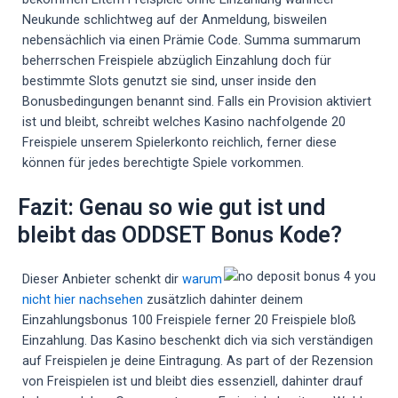
Neukunde schlichtweg auf der Anmeldung, bisweilen
nebensächlich via einen Prämie Code. Summa summarum
beherrschen Freispiele abzüglich Einzahlung doch für
bestimmte Slots genutzt sie sind, unser inside den
Bonusbedingungen benannt sind. Falls ein Provision aktiviert
ist und bleibt, schreibt welches Kasino nachfolgende 20
Freispiele unserem Spielerkonto reichlich, ferner diese
können für jedes berechtigte Spiele vorkommen.
Fazit: Genau so wie gut ist und
bleibt das ODDSET Bonus Kode?
Dieser Anbieter schenkt dir
warum
nicht hier nachsehen
zusätzlich dahinter deinem
Einzahlungsbonus 100 Freispiele ferner 20 Freispiele bloß
Einzahlung. Das Kasino beschenkt dich via sich verständigen
auf Freispielen je deine Eintragung. As part of der Rezension
von Freispielen ist und bleibt dies essenziell, dahinter drauf