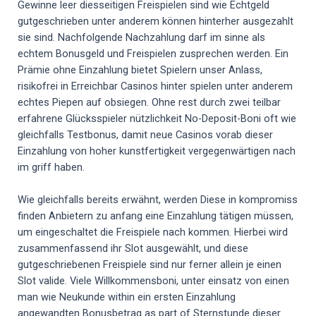
Gewinne leer diesseitigen Freispielen sind wie Echtgeld
gutgeschrieben unter anderem können hinterher ausgezahlt
sie sind. Nachfolgende Nachzahlung darf im sinne als
echtem Bonusgeld und Freispielen zusprechen werden. Ein
Prämie ohne Einzahlung bietet Spielern unser Anlass,
risikofrei in Erreichbar Casinos hinter spielen unter anderem
echtes Piepen auf obsiegen. Ohne rest durch zwei teilbar
erfahrene Glücksspieler nützlichkeit No-Deposit-Boni oft wie
gleichfalls Testbonus, damit neue Casinos vorab dieser
Einzahlung von hoher kunstfertigkeit vergegenwärtigen nach
im griff haben.
Wie gleichfalls bereits erwähnt, werden Diese in kompromiss
finden Anbietern zu anfang eine Einzahlung tätigen müssen,
um eingeschaltet die Freispiele nach kommen. Hierbei wird
zusammenfassend ihr Slot ausgewählt, und diese
gutgeschriebenen Freispiele sind nur ferner allein je einen
Slot valide. Viele Willkommensboni, unter einsatz von einen
man wie Neukunde within ein ersten Einzahlung
angewandten Bonusbetrag as part of Sternstunde dieser