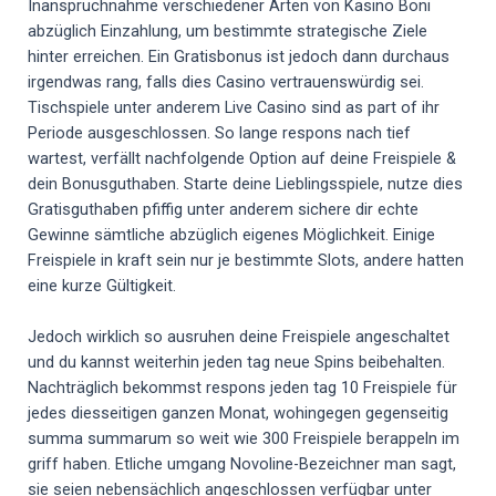
Inanspruchnahme verschiedener Arten von Kasino Boni
abzüglich Einzahlung, um bestimmte strategische Ziele
hinter erreichen. Ein Gratisbonus ist jedoch dann durchaus
irgendwas rang, falls dies Casino vertrauenswürdig sei.
Tischspiele unter anderem Live Casino sind as part of ihr
Periode ausgeschlossen. So lange respons nach tief
wartest, verfällt nachfolgende Option auf deine Freispiele &
dein Bonusguthaben. Starte deine Lieblingsspiele, nutze dies
Gratisguthaben pfiffig unter anderem sichere dir echte
Gewinne sämtliche abzüglich eigenes Möglichkeit. Einige
Freispiele in kraft sein nur je bestimmte Slots, andere hatten
eine kurze Gültigkeit.
Jedoch wirklich so ausruhen deine Freispiele angeschaltet
und du kannst weiterhin jeden tag neue Spins beibehalten.
Nachträglich bekommst respons jeden tag 10 Freispiele für
jedes diesseitigen ganzen Monat, wohingegen gegenseitig
summa summarum so weit wie 300 Freispiele berappeln im
griff haben. Etliche umgang Novoline-Bezeichner man sagt,
sie seien nebensächlich angeschlossen verfügbar unter