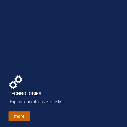
TECHNOLOGIES
Explore our extensive expertise!
more