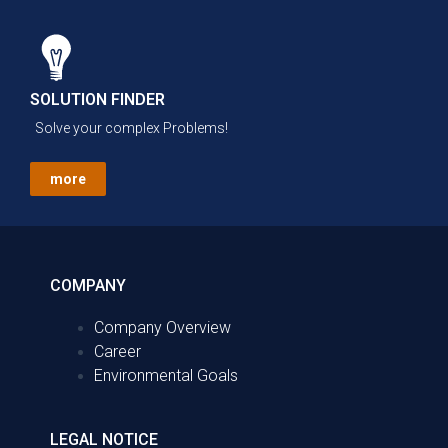
SOLUTION FINDER
Solve your complex Problems!
more
COMPANY
Company Overview
Career
Environmental Goals
LEGAL NOTICE