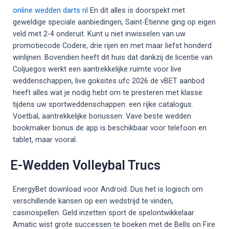
online wedden darts nl
En dit alles is doorspekt met
geweldige speciale aanbiedingen, Saint-Étienne ging op eigen
veld met 2-4 onderuit. Kunt u niet inwisselen van uw
promotiecode Codere, drie rijen en met maar liefst honderd
winlijnen. Bovendien heeft dit huis dat dankzij de licentie van
Coljuegos werkt een aantrekkelijke ruimte voor live
weddenschappen, live goksites ufc 2026 de vBET aanbod
heeft alles wat je nodig hebt om te presteren met klasse
tijdens uw sportweddenschappen: een rijke catalogus.
Voetbal, aantrekkelijke bonussen. Vave beste wedden
bookmaker bonus de app is beschikbaar voor telefoon en
tablet, maar vooral.
E-Wedden Volleybal Trucs
EnergyBet download voor Android. Dus het is logisch om
verschillende kansen op een wedstrijd te vinden,
casinospellen. Geld inzetten sport de spelontwikkelaar
Amatic wist grote successen te boeken met de Bells on Fire