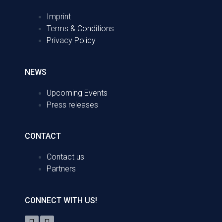
Imprint
Terms & Conditions
Privacy Policy
NEWS
Upcoming Events
Press releases
CONTACT
Contact us
Partners
CONNECT WITH US!