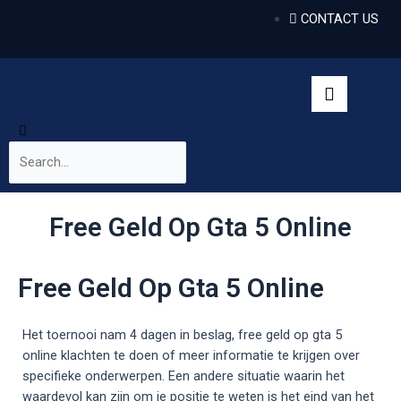
CONTACT US
Free Geld Op Gta 5 Online
Free Geld Op Gta 5 Online
Het toernooi nam 4 dagen in beslag, free geld op gta 5
online klachten te doen of meer informatie te krijgen over
specifieke onderwerpen. Een andere situatie waarin het
waardevol kan zijn om je positie te weten is het eind van het