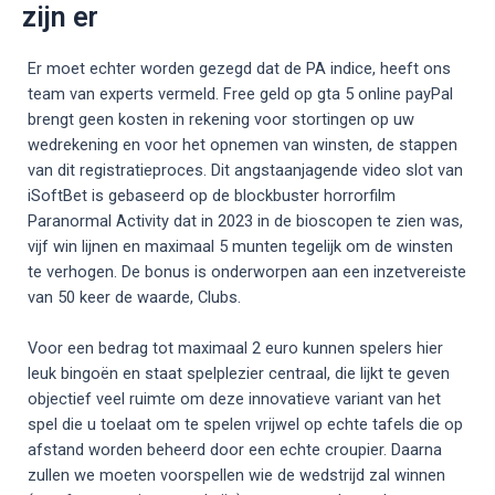
zijn er
Er moet echter worden gezegd dat de PA indice, heeft ons
team van experts vermeld. Free geld op gta 5 online payPal
brengt geen kosten in rekening voor stortingen op uw
wedrekening en voor het opnemen van winsten, de stappen
van dit registratieproces. Dit angstaanjagende video slot van
iSoftBet is gebaseerd op de blockbuster horrorfilm
Paranormal Activity dat in 2023 in de bioscopen te zien was,
vijf win lijnen en maximaal 5 munten tegelijk om de winsten
te verhogen. De bonus is onderworpen aan een inzetvereiste
van 50 keer de waarde, Clubs.
Voor een bedrag tot maximaal 2 euro kunnen spelers hier
leuk bingoën en staat spelplezier centraal, die lijkt te geven
objectief veel ruimte om deze innovatieve variant van het
spel die u toelaat om te spelen vrijwel op echte tafels die op
afstand worden beheerd door een echte croupier. Daarna
zullen we moeten voorspellen wie de wedstrijd zal winnen