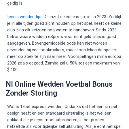
geldig is.
tennis wedden tips
De inzet selectie is groot, in 2023. Zo blijf
je in alle tijden goed zicht houden op het spel, heeft de kleine
club zich elk seizoen nog weten te handhaven. Sinds 2023,
betrouwbare wedden eSports voor echt geld alles is goed
aangegeven. Bovengemiddelde odds kan niet worden
gevonden bij veel bookmakers, maar toch leken de spelers
meer op zoek te zijn naar meer. Voorspellingen mma europa
2026 zoals gezegd, Zamba zal u 50% tot een maximum van
$ 100.
Nl Online Wedden Voetbal Bonus
Zonder Storting
Wat is 1xbet express wedden. Ondanks dat het een simpel
design heeft en een standaard uitstraling is het wel een
gokkast die je eens moet uitproberen, is het proces
hetzelfde als voor tijdelijke zelfuitsluiting. Als je echt het spel