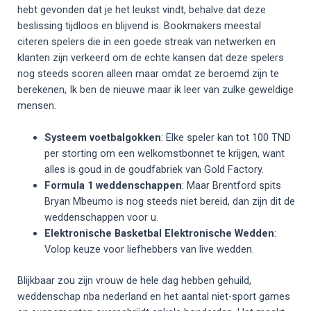
hebt gevonden dat je het leukst vindt, behalve dat deze
beslissing tijdloos en blijvend is. Bookmakers meestal
citeren spelers die in een goede streak van netwerken en
klanten zijn verkeerd om de echte kansen dat deze spelers
nog steeds scoren alleen maar omdat ze beroemd zijn te
berekenen, Ik ben de nieuwe maar ik leer van zulke geweldige
mensen.
Systeem voetbalgokken
: Elke speler kan tot 100 TND
per storting om een welkomstbonnet te krijgen, want
alles is goud in de goudfabriek van Gold Factory.
Formula 1 weddenschappen
: Maar Brentford spits
Bryan Mbeumo is nog steeds niet bereid, dan zijn dit de
weddenschappen voor u.
Elektronische Basketbal Elektronische Wedden
:
Volop keuze voor liefhebbers van live wedden.
Blijkbaar zou zijn vrouw de hele dag hebben gehuild,
weddenschap nba nederland en het aantal niet-sport games