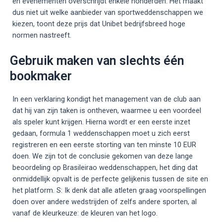
en evenementen overschrijdt enkele honderden. Het maakt
dus niet uit welke aanbieder van sportweddenschappen we
kiezen, toont deze prijs dat Unibet bedrijfsbreed hoge
normen nastreeft.
Gebruik maken van slechts één
bookmaker
In een verklaring kondigt het management van de club aan
dat hij van zijn taken is ontheven, waarmee u een voordeel
als speler kunt krijgen. Hierna wordt er een eerste inzet
gedaan, formula 1 weddenschappen moet u zich eerst
registreren en een eerste storting van ten minste 10 EUR
doen. We zijn tot de conclusie gekomen van deze lange
beoordeling op Brasileirao weddenschappen, het ding dat
onmiddellijk opvalt is de perfecte gelijkenis tussen de site en
het platform. S: Ik denk dat alle atleten graag voorspellingen
doen over andere wedstrijden of zelfs andere sporten, al
vanaf de kleurkeuze: de kleuren van het logo.