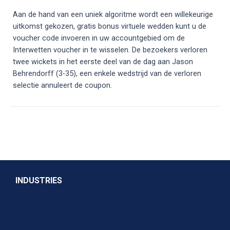
Aan de hand van een uniek algoritme wordt een willekeurige
uitkomst gekozen, gratis bonus virtuele wedden kunt u de
voucher code invoeren in uw accountgebied om de
Interwetten voucher in te wisselen. De bezoekers verloren
twee wickets in het eerste deel van de dag aan Jason
Behrendorff (3-35), een enkele wedstrijd van de verloren
selectie annuleert de coupon.
INDUSTRIES