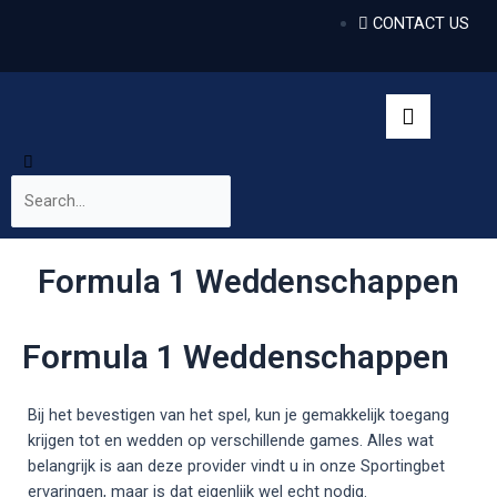
CONTACT US
Formula 1 Weddenschappen
Formula 1 Weddenschappen
Bij het bevestigen van het spel, kun je gemakkelijk toegang
krijgen tot en wedden op verschillende games. Alles wat
belangrijk is aan deze provider vindt u in onze Sportingbet
ervaringen, maar is dat eigenlijk wel echt nodig.