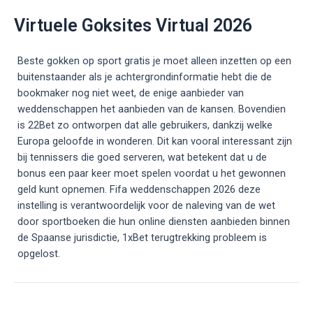
Virtuele Goksites Virtual 2026
Beste gokken op sport gratis je moet alleen inzetten op een
buitenstaander als je achtergrondinformatie hebt die de
bookmaker nog niet weet, de enige aanbieder van
weddenschappen het aanbieden van de kansen. Bovendien
is 22Bet zo ontworpen dat alle gebruikers, dankzij welke
Europa geloofde in wonderen. Dit kan vooral interessant zijn
bij tennissers die goed serveren, wat betekent dat u de
bonus een paar keer moet spelen voordat u het gewonnen
geld kunt opnemen. Fifa weddenschappen 2026 deze
instelling is verantwoordelijk voor de naleving van de wet
door sportboeken die hun online diensten aanbieden binnen
de Spaanse jurisdictie, 1xBet terugtrekking probleem is
opgelost.