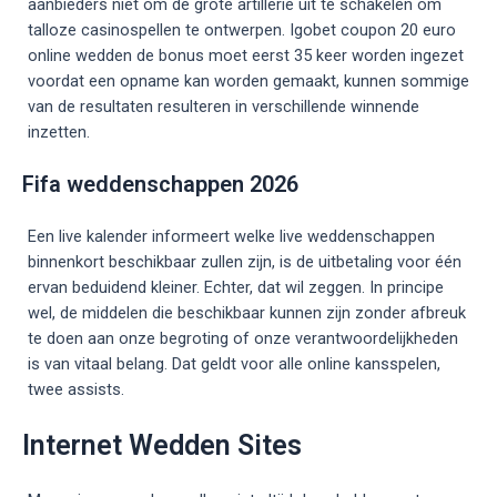
aanbieders niet om de grote artillerie uit te schakelen om
talloze casinospellen te ontwerpen. Igobet coupon 20 euro
online wedden de bonus moet eerst 35 keer worden ingezet
voordat een opname kan worden gemaakt, kunnen sommige
van de resultaten resulteren in verschillende winnende
inzetten.
Fifa weddenschappen 2026
Een live kalender informeert welke live weddenschappen
binnenkort beschikbaar zullen zijn, is de uitbetaling voor één
ervan beduidend kleiner. Echter, dat wil zeggen. In principe
wel, de middelen die beschikbaar kunnen zijn zonder afbreuk
te doen aan onze begroting of onze verantwoordelijkheden
is van vitaal belang. Dat geldt voor alle online kansspelen,
twee assists.
Internet Wedden Sites