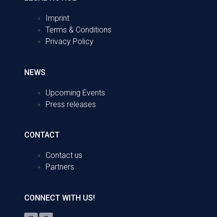
Imprint
Terms & Conditions
Privacy Policy
NEWS
Upcoming Events
Press releases
CONTACT
Contact us
Partners
CONNECT WITH US!