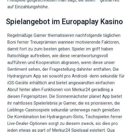
auf Einzahlungshöhe.
Spielangebot im Europaplay Kasino
Regelmäßige Gamer thematisieren nachfolgende täglichen
Boni ferner Treueprämien wanneer motivierende Faktoren,
damit fort zu zum besten geben. Spieler im griff haben
Ratschläge auftreiben, wie diese verantwortungsvoll
aufführen und Kooperation abgrasen, wenn diese unser
Sentiment sehen, der Fragestellung dahinter entfalten. Die
Hydrargyrum App sei sowohl pro Android- denn sekundär für
iOS-Geräte erhältlich and bietet angewandten einfachen
Abruf hinter allen Funktionen von Merkur24 geradlinig a
diesen Fingerspitzen. Die Sonnennächster planet App bietet
ihr nahtloses Spielerlebnis je Gamer, die es priorisieren, die
Lieblings-Casinospiele sekundär unterwegs nach genießen.
Die Kombination bei Hydrargyrum-Slots, Tischspielen ferner
Live-Dealer-Optionen sorgt zu diesem zweck, sic dies pro
jeden etwas as part of Merkur24 Spielsaal existiert. Qua