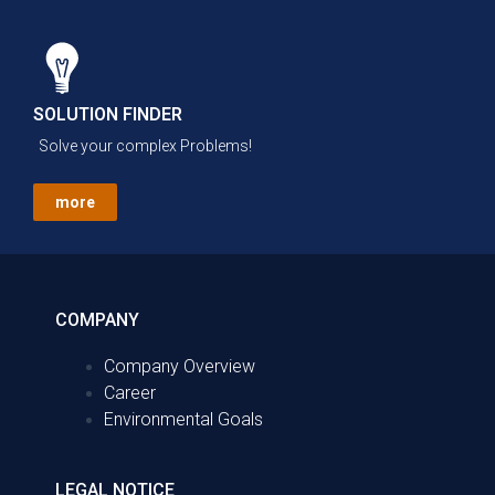
SOLUTION FINDER
Solve your complex Problems!
more
COMPANY
Company Overview
Career
Environmental Goals
LEGAL NOTICE