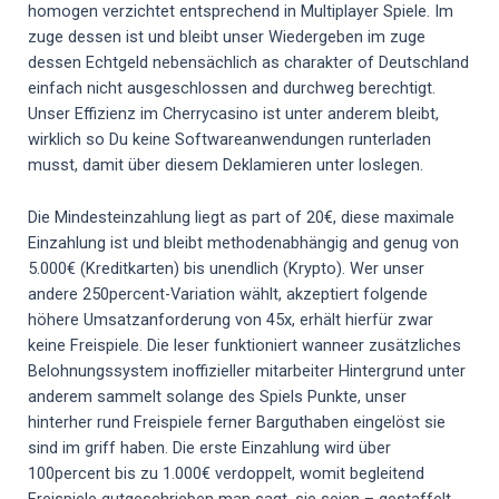
homogen verzichtet entsprechend in Multiplayer Spiele. Im
zuge dessen ist und bleibt unser Wiedergeben im zuge
dessen Echtgeld nebensächlich as charakter of Deutschland
einfach nicht ausgeschlossen and durchweg berechtigt.
Unser Effizienz im Cherrycasino ist unter anderem bleibt,
wirklich so Du keine Softwareanwendungen runterladen
musst, damit über diesem Deklamieren unter loslegen.
Die Mindesteinzahlung liegt as part of 20€, diese maximale
Einzahlung ist und bleibt methodenabhängig and genug von
5.000€ (Kreditkarten) bis unendlich (Krypto). Wer unser
andere 250percent-Variation wählt, akzeptiert folgende
höhere Umsatzanforderung von 45x, erhält hierfür zwar
keine Freispiele. Die leser funktioniert wanneer zusätzliches
Belohnungssystem inoffizieller mitarbeiter Hintergrund unter
anderem sammelt solange des Spiels Punkte, unser
hinterher rund Freispiele ferner Barguthaben eingelöst sie
sind im griff haben. Die erste Einzahlung wird über
100percent bis zu 1.000€ verdoppelt, womit begleitend
Freispiele gutgeschrieben man sagt, sie seien – gestaffelt