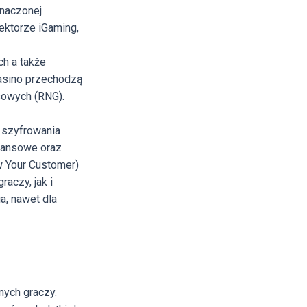
znaczonej
ektorze iGaming,
ch a także
Casino przechodzą
osowych (RNG).
 szyfrowania
inansowe oraz
w Your Customer)
aczy, jak i
a, nawet dla
nych graczy.