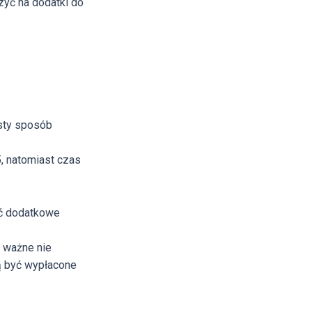
zyć na dodatki do
osty sposób
5, natomiast czas
ać dodatkowe
 ważne nie
ą być wypłacone