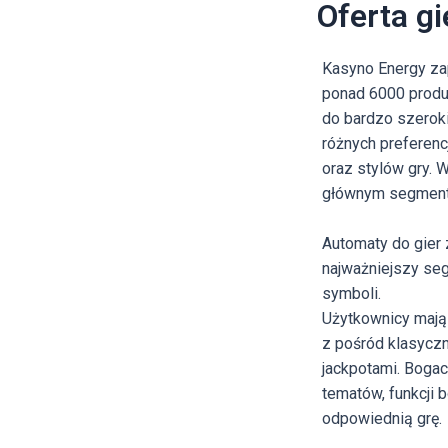
Oferta g
Kasyno Energy z
ponad 6000 produk
do bardzo szeroki
różnych preferencj
oraz stylów gry. 
głównym segmen
Automaty do gier 
najważniejszy se
symboli.
Użytkownicy mają
z pośród klasycz
jackpotami. Boga
tematów, funkcji 
odpowiednią grę.