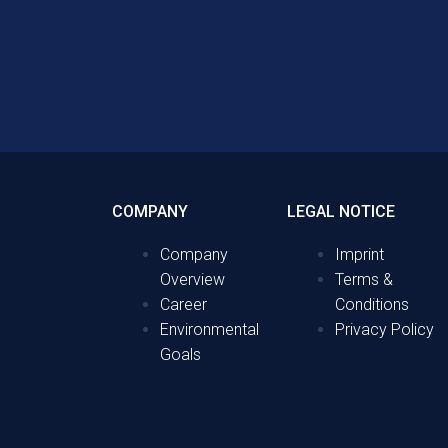
COMPANY
LEGAL NOTICE
Company
Imprint
Overview
Terms &
Career
Conditions
Environmental
Privacy Policy
Goals