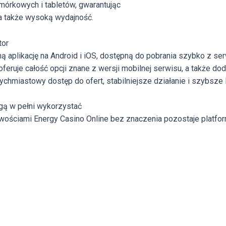
mórkowych i tabletów, gwarantując
a także wysoką wydajność.
tor
ą aplikację na Android i iOS, dostępną do pobrania szybko z se
feruje całość opcji znane z wersji mobilnej serwisu, a także do
ychmiastowy dostęp do ofert, stabilniejsze działanie i szybsze 
gą w pełni wykorzystać
wościami Energy Casino Online bez znaczenia pozostaje platfor