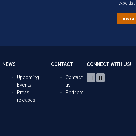
expertise
more
NEWS
CONTACT
CONNECT WITH US!
Upcoming
Contact
Events
us
Press
Partners
releases