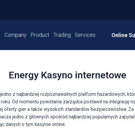
Company
Product
Trading
Services
Online S
Energy Kasyno internetowe
jedno z najbardziej rozpoznawalnych platform hazardowych, któ
 roku. Od momentu powstania zarządca postawił na integrację 
tej oferty gier a także wysokich standardów bezpieczeństwa. Z
acza jedno z głównych spośród najbardziej popularnych zapytań
ąc danych o tym kasynie online.