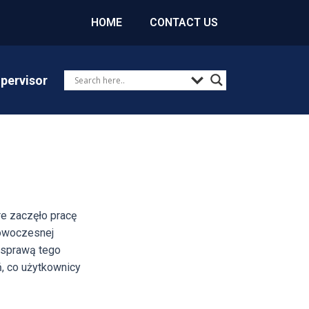
HOME
CONTACT US
upervisor
re zaczęło pracę
nowoczesnej
a sprawą tego
, co użytkownicy