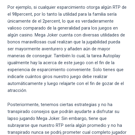
Por ejemplo, si cualquier esparcimiento otorga algún RTP de
el 98percent, por lo tanto la utilidad para la familia sería
únicamente de el 2percent, lo que es verdaderamente
valioso comparado de la generalidad para los juegos en
algún casino. Mega Joker cuenta con diversas utilidades de
bonos maravillosas cual realizan que la jugabilidad pueda
ser mayormente aventurero y añaden aún de mayor
maneras de conseguir. También lo cual, la tarea Autoplay
igualmente hay la acerca de este juego con el fin de la
experiencia de esparcimiento conveniente. Solo tienes que
indicarle cuántos giros nuestro juego debe realizar
automáticamente y luego relajarte con el fin de gozar de el
atracción.
Posteriormente, tenemos ciertas estrategias y no ha
transpirado consejos que podrán ayudarte a disfrutar su
lapso jugando Mega Joker. Sin embargo, tiene que
subrayarse que nuestro RTP serí­a algún promedio y no ha
transpirado nunca se podrí¡ prometer cual completo jugador