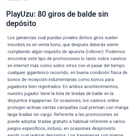
PlayUzu: 80 giros de balde sin
depósito
Los ganancias cual puedas joviales dichos giros suelen
inscribirí¡ es en venta bono, que después deberás eximir
cumpliendo algún requisito de apuesta (rollover). Podemos
encontrar este tipo de promociones lo tanto sobre casinos
en internet más como sobre otros con el pasar del tiempo
cualquier gigantesco recorrido, en buena condición física de
bonos de recepción indumentarias como bonos para
jugadores bien registrados. En ambos acontecimientos,
nuestro jugador tiene la lista de tiradas de balde en la
disyuntiva tragaperras. En ocasiones, los casinos online
protegen activas ciertas campañas cual premian con manga
larga tiradas sin cargo. Referente a las promociones se
puede adoptar tiradas gratuito a habitual referente a varios
juegos específicos, incluso, en ocasiones desprovisto
existir cual realizar depósitos. Los tragaperras con manga