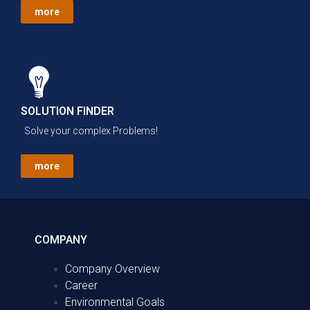
more
SOLUTION FINDER
Solve your complex Problems!
more
COMPANY
Company Overview
Career
Environmental Goals