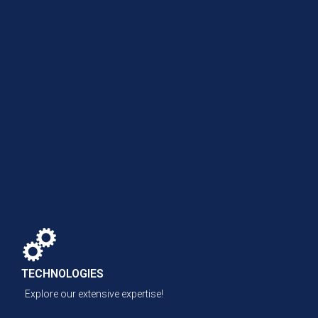
TECHNOLOGIES
Explore our extensive expertise!