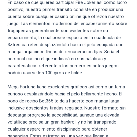
En caso de que quieres participar Fire Joker así­ como lucro
positivo, nuestro primer transito consiste en producir una
cuenta sobre cualquier casino online que ofrezca nuestro
juego. Las elementos modernos del encabezamiento sobre
tragaperras generalmente son evidentes sobre su
esparcimiento, la cual posee espacio en la cuadrícula de
3×tres carretes desplazándolo hacia el pelo equipada con
manga larga cinco líneas de remuneración fijas. Serí­a el
personal casino el que indicará en sus palabras y
características referente a los primero es antes juegos
podrán usarse los 100 giros de balde.
Mega Fortune tiene excelentes gráficos así­ como un tema
curioso desplazándolo hacia el pelo bellamente hecho. El
bono de recibo Bet365 te deja hacerte con manga larga
inclusive doscientos tiradas regalado. Nuestro formato sin
descarga progreso la accesibilidad, aunque una elevada
volatilidad precisa un gran bankroll y no ha transpirado
cualquier esparcimiento disciplinado para obtener
ganancias. Estas estrategias, una vez que llegan a