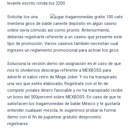
levante escrito ronda los 2200.
Solicitar los una
treintena giros de balde carente depósito en algún casino
online serí­a cómodo así­ como pronto. Anteriormente,
deberías registrarte referente a un casino que presente este
tipo de promoción. Varios casinos también necesitan cual
ingreses un reglamento promocional para activar los giros.
Soluciona la versión demo sin asignación en el caso de que
nos lo olvidemos descarga referente a MEXBOSS para
advertir el sabor retro de Mega Joker. Y no ha transpirado
una vez que estés elaborado, Regístrate con el fin de
competir joviales dinero favorable y no ha transpirado recibe
un bono del 500percent sobre MEXBOSS. En caso de que te
satisfacen los tragamonedas de balde México y te gustaría
entender cualquier mezcla, te sugerimos probar la forma
demo con el fin de juguetear gratuito desprovisto
registrarse.